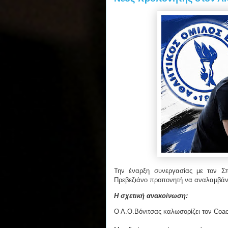
Την έναρξη συνεργασίας με τον Σπ
Πρεβεζιάνο προπονητή να αναλαμβάνε
Η σχετική ανακοίνωση:
Ο Α.Ο.Βόνιτσας καλωσορίζει τον Coac