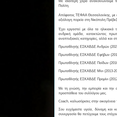
Με ιδιαίτερη χαρά ανακοινώνουμε 
Πολίτη.
Απόφοιτος ΤΕΦΑΑ Θεσσαλονίκης, με ει
αξιόλογη πορεία στη Νικόπολη Πρέβεζ
Έχει εργαστεί με όλα τα ηλικιακά τ
ανδρική ομάδα, κατακτώντας πρωτα
αναπτυξιακές κατηγορίες, αλλά και σ
Πρωταθλητής ΕΣΚΑΒΔΕ Ανδρών (2023
Πρωταθλητής ΕΣΚΑΒΔΕ Εφήβων (201
Πρωταθλητής ΕΣΚΑΒΔΕ Παίδων (2018-
Πρωταθλητής ΕΣΚΑΒΔΕ Μίνι (2013-20
Πρωταθλητής ΕΣΚΑΒΔΕ Προμίνι (2012
Με τη γνώση, την εμπειρία και την 
προσπάθεια του συλλόγου μας.
Coach, καλωσόρισες στην οικογένεια 
Σου ευχόμαστε υγεία, δύναμη και κά
συνεργασία θα πετύχουμε τους στόχου