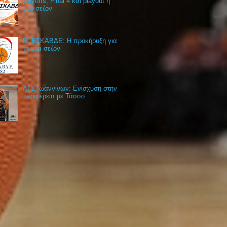
playoffs, Final 4 και playout η
νέα σεζόν
Β΄ ΕΣΚΑΒΔΕ: Η προκήρυξη για
τη νέα σεζόν
ΑΓΣ Ιωαννίνων: Ενίσχυση στην
περιφέρεια με Τάσσο