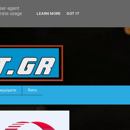
user-agent
erate usage
LEARN MORE
GOT IT
ιερώματα
Retro