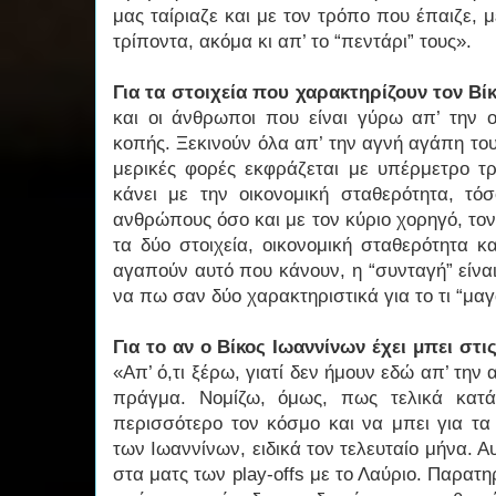
μας ταίριαζε και με τον τρόπο που έπαιζε, 
τρίποντα, ακόμα κι απ’ το “πεντάρι” τους».
Για τα στοιχεία που χαρακτηρίζουν τον Βί
και οι άνθρωποι που είναι γύρω απ’ την 
κοπής. Ξεκινούν όλα απ’ την αγνή αγάπη του
μερικές φορές εκφράζεται με υπέρμετρο τρ
κάνει με την οικονομική σταθερότητα, τ
ανθρώπους όσο και με τον κύριο χορηγό, τον
τα δύο στοιχεία, οικονομική σταθερότητα 
αγαπούν αυτό που κάνουν, η “συνταγή” είνα
να πω σαν δύο χαρακτηριστικά για το τι “μαγα
Για το αν ο Βίκος Ιωαννίνων έχει μπει στ
«Απ’ ό,τι ξέρω, γιατί δεν ήμουν εδώ απ’ την
πράγμα. Νομίζω, όμως, πως τελικά κατ
περισσότερο τον κόσμο και να μπει για τα
των Ιωαννίνων, ειδικά τον τελευταίο μήνα. Α
στα ματς των play-offs με το Λαύριο. Παρατ