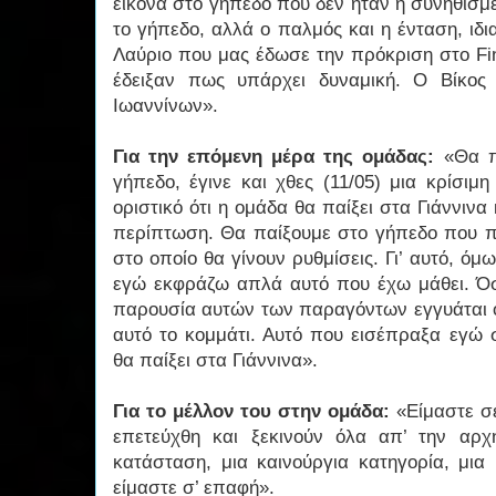
εικόνα στο γήπεδο που δεν ήταν η συνηθισμ
το γήπεδο, αλλά ο παλμός και η ένταση, ιδια
Λαύριο που μας έδωσε την πρόκριση στο Fin
έδειξαν πως υπάρχει δυναμική. Ο Βίκος
Ιωαννίνων».
Για την επόμενη μέρα της ομάδας:
«Θα π
γήπεδο, έγινε και χθες (11/05) μια κρίσιμ
οριστικό ότι η ομάδα θα παίξει στα Γιάννινα
περίπτωση. Θα παίξουμε στο γήπεδο που πα
στο οποίο θα γίνουν ρυθμίσεις. Γι’ αυτό, όμως
εγώ εκφράζω απλά αυτό που έχω μάθει. Ό
παρουσία αυτών των παραγόντων εγγυάται ό
αυτό το κομμάτι. Αυτό που εισέπραξα εγώ 
θα παίξει στα Γιάννινα».
Για το μέλλον του στην ομάδα:
«Είμαστε σε
επετεύχθη και ξεκινούν όλα απ’ την αρχ
κατάσταση, μια καινούργια κατηγορία, μια
είμαστε σ’ επαφή».