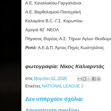
Α.Ε. Καναλακίου-Γαργαλιάνοι
Α.Ε. Βαρθολομιού-Παναχαϊκή
Καλαμάτα B.C.-Γ.Σ. Κορωπίου
Αχαγιά 82΄-ΝΕΟΛ
Πήγασος Θυρέας-Α.Σ. Τήρων Αγίων Θεοδώρ
Ρεπό:
Α.Ε.Δ.Π. Άρτας-Πηγές Κωστηλάτας
φωτογραφία: Νίκος Καλιαρντάς
στις
Μαρτίου 02, 2026
Ετικέτες
NATIONAL LEAGUE 2
Δεν υπάρχουν σχόλια:
Δημοσίευση σχολίου