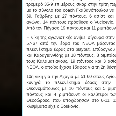
τρομερό 35-9 επιμέρους σκορ στην τρίτη πε
με το σύνολο του coach Γκαβανόπουλου να φ
69. Γαβρίλης με 27 πόντους, 6 ασίστ και
αγώνα, 14 πόντους πρόσθεσε ο Vucicevic, 
Από τον Πήγασο 19 πόντους και 11 ριμπάουντ 
Η νίκη της αγωνιστικής ανήκει σίγουρα στη
57-67 από την έδρα του ΝΕΟΛ βάζοντας 
πλεονέκτημα έδρας στα playout. Σπύρογλου 
και Καραγιαννίδης με 18 πόντους, 8 ριμπάο
τους Καλαματιανούς. 19 πόντους και 3 ασί
ΝΕΟΛ, ο οποίος έχασε έδαφος για τη 2η θέσ
10η νίκη για την Αχαγιά με 51-60 στους Αγί
κυνηγά το πλεονέκτημα έδρας στην 
Οικονομόπουλος με 16 πόντους και 5 ριμ
πόντους και 4 ριμπάουντ οι καλύτεροι τ
Θεοδώρους, που υποχώρησαν στο 6-11, 11
κλεψίματα είχε ο Boskovic.