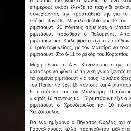
Η ομάδα του Κώστα Μάνθα με ένα εξαιρε
επιμέρους σκορ) έλεγξε το παιχνίδι φτάνον
συνεχίζοντας την προσπάθειά της για το
ενόψει playoffs. Μεγάλο double double του D
ριμπάουντ, 20 πόντους σημείωσε ο Ματσού
ριμπάουντ πρόσθεσε ο Πολυμένης. Από
ριμπάουντ και 3 κλεψίματα είχε ο Ζαραϊδών
ο Τριανταφυλλίδης, με τον Ματσίρα να τους
ριμπάουντ. Στο 6-11 το ρεκόρ του Κορωπίου
Μάχη έδωσε η Α.Ε. Καναλακίου στην έδ
κατάφερε να φύγει με τη νίκη γνωρίζοντας τη
τα χαμένα ριμπάουντ για τους Καναλακιώτες
τον Renier να έχει 18 πόντους και 4 ριμπάου
6 ριμπάουντ και τον Μπιλιούρη 10 πόντο
νικητές 16 πόντους και 17 ριμπάουντ είχε ο 
ριμπάουντ ο Χρονόπουλος και 10 πόντο
Χατζόπουλος.
Για ένα ημίχρονο ο Πήγασος Θυρέας όχι α
Γαργαλιάνους, αλλά προηγούνταν μάλιστα