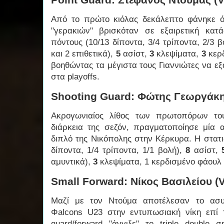
Από το πρώτο κιόλας δεκάλεπτο φάνηκε ό
"γερακιών" βρισκόταν σε εξαιρετική κα
πόντους (10/13 δίποντα, 3/4 τρίποντα, 2/3 
και 2 επιθετικά),
5
ασίστ,
3
κλεψίματα,
3
κερδ
βοηθώντας τα μέγιστα τους Γιαννιώτες να ε
στα playoffs.
Shooting Guard: Φώτης Γεωργάκη
Ακρογωνιαίος λίθος των πρωτοπόρων το
διάρκεια της σεζόν, πραγματοποίησε μία
διπλό της Νικόπολης στην Κέρκυρα. Η στατ
δίποντα, 1/4 τρίποντα, 1/1 βολή),
8
ασίστ,
αμυντικά),
3
κλεψίματα, 1 κερδισμένο φάουλ 
Small Forward: Νίκος Βασιλείου (
Μαζί με τον Ντούμα αποτέλεσαν το ασυ
Φalcons U23 στην εντυπωσιακή νίκη επί 
guard/forward "άγγιξε" το triple double