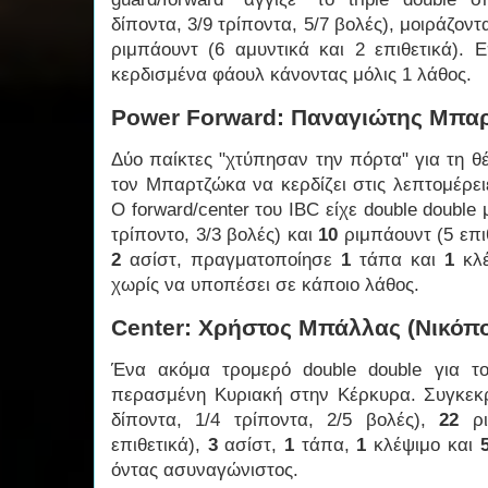
δίποντα, 3/9 τρίποντα, 5/7 βολές), μοιράζον
ριμπάουντ (6 αμυντικά και 2 επιθετικά). 
κερδισμένα φάουλ κάνοντας μόλις 1 λάθος.
Power Forward: Παναγιώτης Μπαρ
Δύο παίκτες "χτύπησαν την πόρτα" για τη θ
τον Μπαρτζώκα να κερδίζει στις λεπτομέρε
Ο forward/center του IBC είχε double double
τρίποντο, 3/3 βολές) και
10
ριμπάουντ (5 επιθ
2
ασίστ, πραγματοποίησε
1
τάπα και
1
κλέ
χωρίς να υποπέσει σε κάποιο λάθος.
Center: Χρήστος Μπάλλας (Νικόπ
Ένα ακόμα τρομερό double double για τ
περασμένη Κυριακή στην Κέρκυρα. Συγκεκρ
δίποντα, 1/4 τρίποντα, 2/5 βολές),
22
ρι
επιθετικά),
3
ασίστ,
1
τάπα,
1
κλέψιμο και
όντας ασυναγώνιστος.