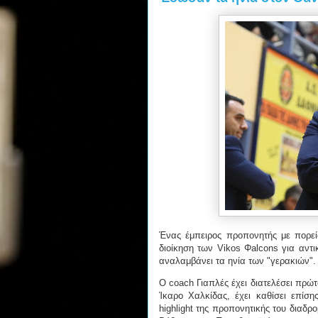
Ένας έμπειρος προπονητής με πορεία
διοίκηση των Vikos Φalcons για αντ
αναλαμβάνει τα ηνία των "γερακιών"
Ο coach Γιαπλές έχει διατελέσει πρώ
Ίκαρο Χαλκίδας, έχει καθίσει επίσ
highlight της προπονητικής του διαδ