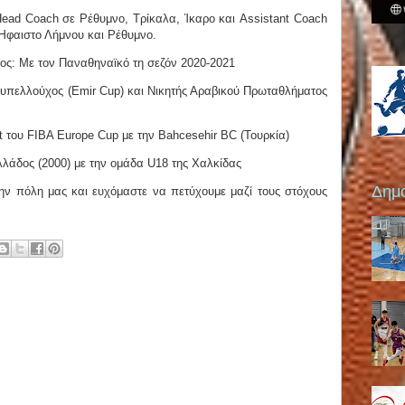
Head Coach σε Ρέθυμνο, Τρίκαλα, Ίκαρο και Assistant Coach
Ήφαιστο Λήμνου και Ρέθυμνο.
ς: Με τον Παναθηναϊκό τη σεζόν 2020-2021
 Κυπελλούχος (Emir Cup) και Νικητής Αραβικού Πρωταθλήματος
t του FIBA Europe Cup με την Bahcesehir BC (Τουρκία)
λάδος (2000) με την ομάδα U18 της Χαλκίδας
Δημο
ην πόλη μας και ευχόμαστε να πετύχουμε μαζί τους στόχους