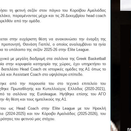
νήσει τη φετινή σεζόν στον πάγκο του Κοροίβου Αμαλιάδας
χελάκο, παραμένοντας μέχρι και τις 26 Δεκεμβρίου head coach
παρελθόν από την ομάδα.
κεται στην ευχάριστη θέση να ανακοινώσει την έναρξη της
ο προπονητή, Θανάση Γιαπλέ, ο οποίος αναλαμβάνει τα ηνία
για τo υπόλοιπο της σεζόν 2025-26 στην Elite League.
χνικό με μεγάλη διαδρομή στα σαλόνια της Greek Basketball
ία στην κορυφαία κατηγορία της χώρας, έχει υπηρετήσει το
 διατελέσει Head Coach σε ιστορικές ομάδες της Α1 όπως το
αλλά και Assistant Coach στο υψηλότερο επίπεδο.
ηκε από την παρουσία του στο τεχνικό επιτελείο του
χθηκε Πρωταθλητής και Κυπελλούχος Ελλάδος (2020-2021),
πό τα σαλόνια της Euroleague. Ηγήθηκε επίσης του ΑΓΟ
ν 4η θέση και τους ημιτελικούς της Α1.
 του ως Head Coach στην Elite League με τον Ηρακλή
λα (2024-2025) και τον Κόροιβο Αμαλιάδας (2025-2026), του
τερότητες του φετινού μας στόχου.