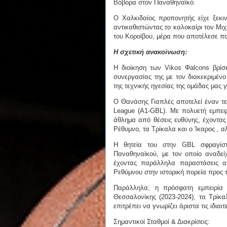
Βόβορα στον Παναθηναϊκό.
Ο Χαλκιδαίος προπονητής είχε ξεκι
αντικαθιστώντας το καλοκαίρι τον Μι
του Κοροίβου, μέρα που αποτέλεσε 
Η σχετική ανακοίνωση:
Η διοίκηση των Vikos Φalcons βρίσ
συνεργασίας της με τον διακεκριμέν
της τεχνικής ηγεσίας της ομάδας μας 
Ο Θανάσης Γιαπλές αποτελεί έναν τε
League (Α1-GBL). Με πολυετή εμπειρ
άθλημα από θέσεις ευθύνης, έχοντας
Ρέθυμνο, τα Τρίκαλα και ο Ίκαρος , 
Η θητεία του στην GBL σφραγίστ
Παναθηναϊκού, με τον οποίο αναδεί
έχοντας παράλληλα παραστάσεις α
Ρεθύμνου στην ιστορική πορεία προς τη
Παράλληλα, η πρόσφατη εμπειρία
Θεσσαλονίκης (2023-2024), τα Τρίκα
επιτρέπει να γνωρίζει άριστα τις ιδιαι
Σημαντικοί Σταθμοί & Διακρίσεις: