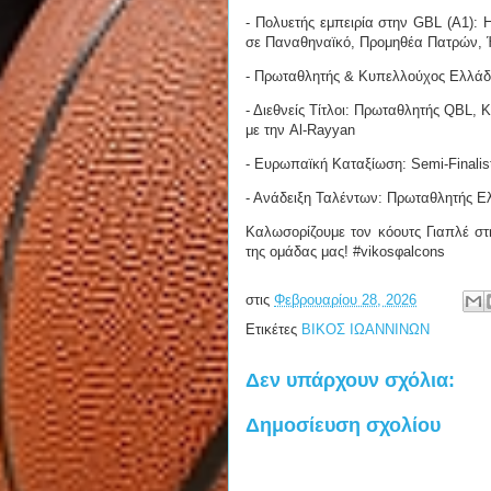
- Πολυετής εμπειρία στην GBL (Α1): 
σε Παναθηναϊκό, Προμηθέα Πατρών, 
- Πρωταθλητής & Κυπελλούχος Ελλάδο
- Διεθνείς Τίτλοι: Πρωταθλητής QBL,
με την Al-Rayyan
- Ευρωπαϊκή Καταξίωση: Semi-Finalis
- Ανάδειξη Ταλέντων: Πρωταθλητής Ελ
Καλωσορίζουμε τον κόουτς Γιαπλέ στ
της ομάδας μας! #vikosφalcons
στις
Φεβρουαρίου 28, 2026
Ετικέτες
ΒΙΚΟΣ ΙΩΑΝΝΙΝΩΝ
Δεν υπάρχουν σχόλια:
Δημοσίευση σχολίου