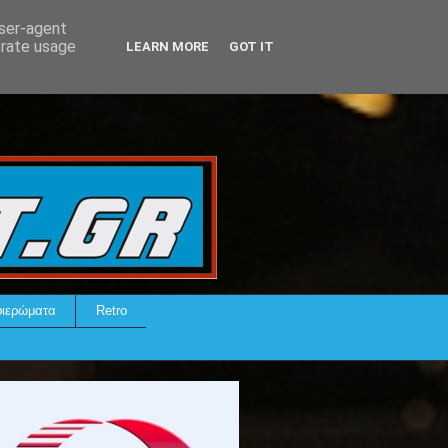
user-agent
erate usage
LEARN MORE
GOT IT
ιερώματα
Retro