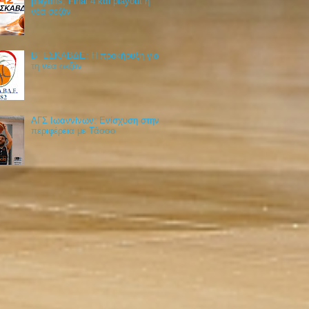
playoffs, Final 4 και playout η
νέα σεζόν
Β΄ ΕΣΚΑΒΔΕ: Η προκήρυξη για
τη νέα σεζόν
ΑΓΣ Ιωαννίνων: Ενίσχυση στην
περιφέρεια με Τάσσο