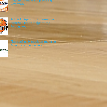
playoffs, Final 4 και playout η
νέα σεζόν
Α.Ε.Δ.Π. Άρτας: Το προπονητικό
επιτελείο και τα τμήματα της
Ακαδημίας
Παραμυθιά: Η σύνθεση του νέου
Διοικητικού Συμβουλίου