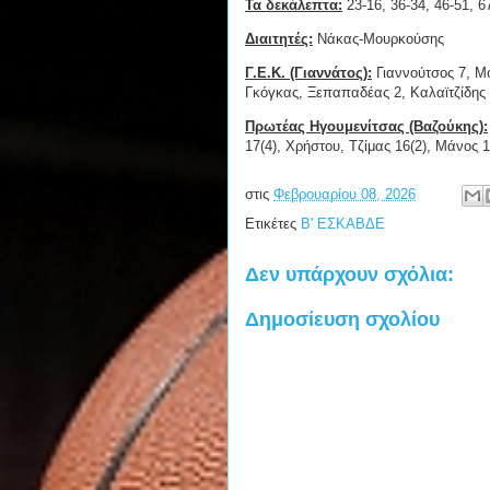
Τα δεκάλεπτα:
23-16, 36-34, 46-51, 6
Διαιτητές:
Νάκας-Μουρκούσης
Γ.Ε.Κ. (Γιαννάτος):
Γιαννούτσος 7, Μο
Γκόγκας, Ξεπαπαδέας 2, Καλαϊτζίδης 1
Πρωτέας Ηγουμενίτσας (Βαζούκης):
17(4), Χρήστου, Τζίμας 16(2), Μάνος 1
στις
Φεβρουαρίου 08, 2026
Ετικέτες
Β' ΕΣΚΑΒΔΕ
Δεν υπάρχουν σχόλια:
Δημοσίευση σχολίου