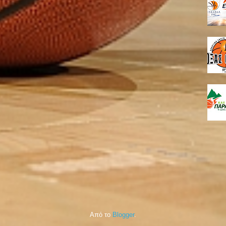
Από το
Blogger
.