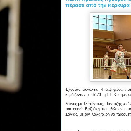
πέρασε από την Κέρκυρα
Έχοντας συνολικά 4 διψήφιους πα
κερδίζοντας με 67-73 τη Γ.Ε.Κ. σήμερα
Μάνος με 18 πόντους, Πανταζής με 17
του coach Βαζούκη που βελτίωσε το
Σαγιάς, με τον Καλαϊτζίδη να προσθέτ