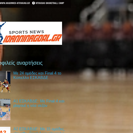
φιλείς αναρτήσεις
Με 24 ομάδες και Final 4 το
Κύπελλο ΕΣΚΑΒΔΕ
Α1 ΕΣΚΑΒΔΕ: Με Final 4 και
playout η νέα σεζόν
Α2 ΕΣΚΑΒΔΕ: Με 15 ομάδες,