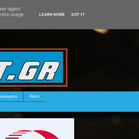
user-agent
erate usage
LEARN MORE
GOT IT
ιερώματα
Retro