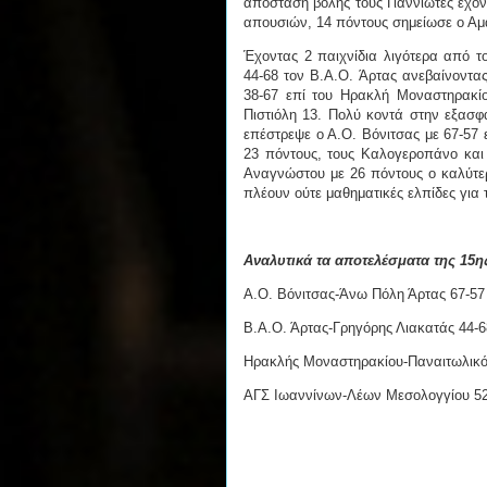
απόσταση βολής τους Γιαννιώτες έχον
απουσιών, 14 πόντους σημείωσε ο Α
Έχοντας 2 παιχνίδια λιγότερα από τ
44-68 τον Β.Α.Ο. Άρτας ανεβαίνοντας
38-67 επί του Ηρακλή Μοναστηρακίο
Πιστιόλη 13. Πολύ κοντά στην εξασφά
επέστρεψε ο Α.Ο. Βόνιτσας με 67-57 
23 πόντους, τους Καλογεροπάνο και
Αναγνώστου με 26 πόντους ο καλύτερ
πλέουν ούτε μαθηματικές ελπίδες για
Αναλυτικά τα αποτελέσματα της 15
Α.Ο. Βόνιτσας-Άνω Πόλη Άρτας 67-57
Β.Α.Ο. Άρτας-Γρηγόρης Λιακατάς 44-6
Ηρακλής Μοναστηρακίου-Παναιτωλικό
ΑΓΣ Ιωαννίνων-Λέων Μεσολογγίου 52