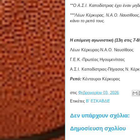
**Ο Α.Σ.Ι. Καποδίστριας έχει έναν μη
***Λέων Κέρκυρας, Ν.Α.Ο. Ναυσίθοος, 
κάνει το ρεπό τους.
Η επόμενη αγωνιστική (13η στις 7-8/
Λέων Κέρκυρας-Ν.Α.Ο. Ναυσίθοος
Γ.Ε.Κ.-Πρωτέας Ηγουμενίτσας
Α.Σ.Ι. Καποδίστριας-Πήγασος Ν. Κέρ
Ρεπό:
Κένταυροι Κέρκυρας
στις
Φεβρουαρίου 03, 2026
Ετικέτες
Β' ΕΣΚΑΒΔΕ
Δεν υπάρχουν σχόλια:
Δημοσίευση σχολίου