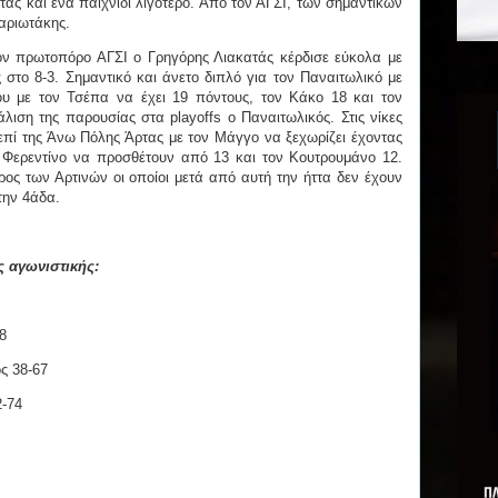
τας και ένα παιχνίδι λιγότερο. Από τον ΑΓΣΙ, των σημαντικών
μαριωτάκης.
ον πρωτοπόρο ΑΓΣΙ ο Γρηγόρης Λιακατάς κέρδισε εύκολα με
 στο 8-3. Σημαντικό και άνετο διπλό για τον Παναιτωλικό με
υ με τον Τσέπα να έχει 19 πόντους, τον Κάκο 18 και τον
λιση της παρουσίας στα playoffs ο Παναιτωλικός. Στις νίκες
επί της Άνω Πόλης Άρτας με τον Μάγγο να ξεχωρίζει έχοντας
 Φερεντίνο να προσθέτουν από 13 και τον Κουτρουμάνο 12.
ος των Αρτινών οι οποίοι μετά από αυτή την ήττα δεν έχουν
 την 4άδα.
ης αγωνιστικής:
8
ς 38-67
-74