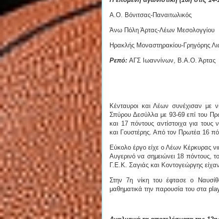
Α.Ο. Βόνιτσας-Παναιτωλικός
Άνω Πόλη Άρτας-Λέων Μεσολογγίου
Ηρακλής Μοναστηρακίου-Γρηγόρης Λι
Ρεπό:
ΑΓΣ Ιωαννίνων, Β.Α.Ο. Άρτας
Κένταυροι
και Λέων συνέχισαν με νί
Σπύρου Δεσύλλα με 93-69 επί
του Πρ
και 17 πόντους αντίστοιχα για τους ν
και Γουστέρης. Από τον Πρωτέα 16 πόν
Εύκολο έργο είχε ο Λέων Κέρκυρας νικ
Αυγερινό να σημειώνει 18 πόντους, τ
Γ.Ε.Κ. Σαγιάς και Κοντογεώργης είχα
Στην 7η νίκη του έφτασε ο Ναυσίθ
μαθηματικά την παρουσία του στα play