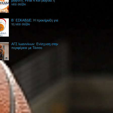
playoffs, Final 4 και playout η
νέα σεζόν
Β΄ ΕΣΚΑΒΔΕ: Η προκήρυξη για
τη νέα σεζόν
ΑΓΣ Ιωαννίνων: Ενίσχυση στην
περιφέρεια με Τάσσο