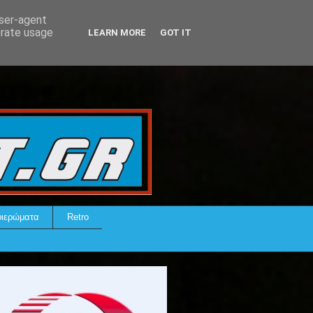
user-agent
erate usage
LEARN MORE
GOT IT
ιερώματα
Retro