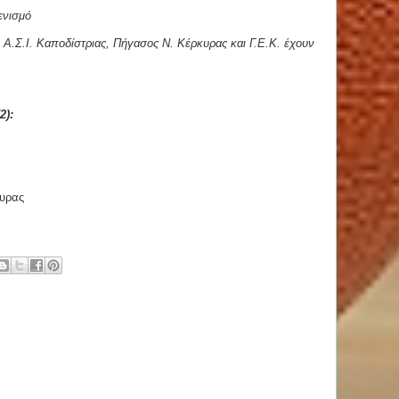
δενισμό
Α.Σ.Ι. Καποδίστριας, Πήγασος Ν. Κέρκυρας και Γ.Ε.Κ. έχουν
2):
κυρας