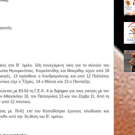
ακατάς
κες στο Β΄ όμιλο. 10η συνεχόμενη νίκη για
το σύνολο του
ωτέα
Ηγουμενίτσας.
Καραλανίδης και Μακρίδης είχαν από 18
ικητές
,
13 πρόσθεσε ο Χονδρογιάννης
και από 12 Πολλάτος
τους είχε ο Τζίμας, 14 ο Μάνος και 13 ο
Πανταζής.
ώντας με 83-54 τη Γ.Ε.Κ. 4
οι διψήφιοι για τους νικητές
με
τον
ον Αθανασίου 16, τον Παπαγκίκα 13 και τον Ζέρβα 11. Από τη
ν από 12 πόντους.
οος με 76-61 επί του Καποδίστρια έχοντας κλειδώσει και
offs από την 3η θέση του Β΄ ομίλου.