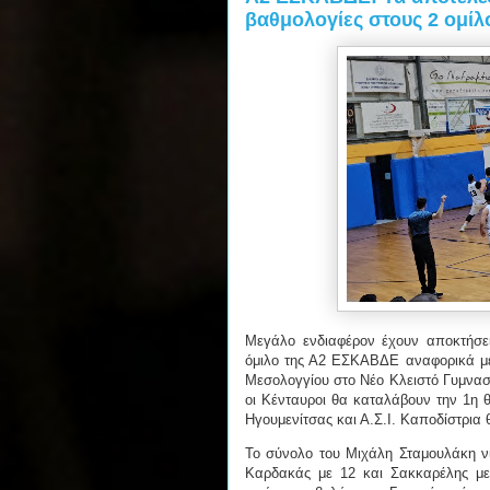
βαθμολογίες στους 2 ομίλ
Μεγάλο ενδιαφέρον έχουν αποκτήσει 
όμιλο της Α2 ΕΣΚΑΒΔΕ αναφορικά με 
Μεσολογγίου στο Νέο Κλειστό Γυμναστ
οι Κένταυροι θα καταλάβουν την 1η 
Ηγουμενίτσας και Α.Σ.Ι. Καποδίστρια 
Το σύνολο του Μιχάλη Σταμουλάκη νί
Καρδακάς με 12 και Σακκαρέλης με