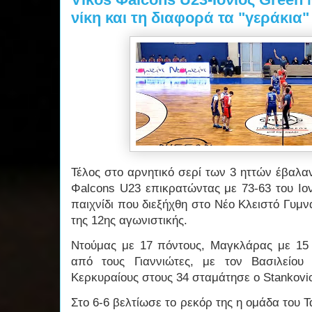
νίκη και τη διαφορά τα "γεράκια"
Τέλος στο αρνητικό σερί των 3 ηττών έβαλα
Φalcons U23 επικρατώντας με 73-63 του Ιο
παιχνίδι που διεξήχθη στο Νέο Κλειστό Γυμ
της 12ης αγωνιστικής.
Ντούμας με 17 πόντους, Μαγκλάρας με 15
από τους Γιαννιώτες, με τον Βασιλείου
Κερκυραίους στους 34 σταμάτησε ο Stankovi
Στο 6-6 βελτίωσε το ρεκόρ της η ομάδα του 