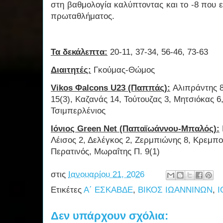
στη βαθμολογία καλύπτοντας και το -8 που ε
πρωταθλήματος.
Τα δεκάλεπτα:
20-11, 37-34, 56-46, 73-63
Διαιτητές:
Γκούμας-Θώμος
Vikos Φalcons U23 (Παππάς):
Αλιπράντης 8
15(3), Καζανάς 14, Τούτουζας 3, Μητσιόκας 6
Τσιμπερλένιος
Ιόνιος Green Net (Παπαϊωάννου-Μπαλός):
Λέισος 2, Δελέγκος 2, Ζερμπιώνης 8, Κρεμπού
Περατινός, Μωραΐτης Π. 9(1)
στις
Ιανουαρίου 21, 2026
Ετικέτες
Α΄ ΕΣΚΑΒΔΕ
,
ΒΙΚΟΣ ΙΩΑΝΝΙΝΩΝ
,
Ι
Δεν υπάρχουν σχόλια: