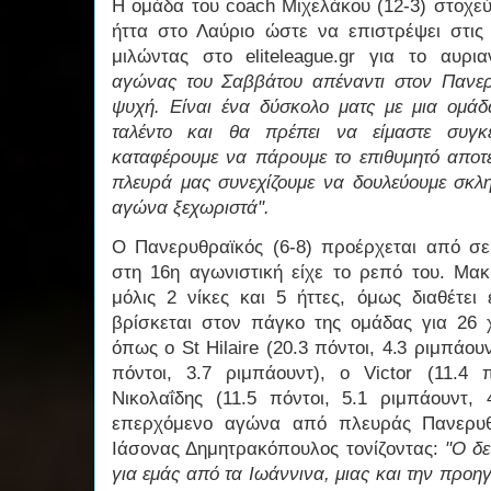
Η ομάδα του coach Μιχελάκου (12-3) στοχεύ
ήττα στο Λαύριο ώστε να επιστρέψει στις
μιλώντας στο eliteleague.gr για το αυρι
αγώνας του Σαββάτου απέναντι στον Πανερυ
ψυχή. Είναι ένα δύσκολο ματς με μια ομάδ
ταλέντο και θα πρέπει να είμαστε συγκ
καταφέρουμε να πάρουμε το επιθυμητό αποτέ
πλευρά μας συνεχίζουμε να δουλεύουμε σκλη
αγώνα ξεχωριστά".
Ο Πανερυθραϊκός (6-8) προέρχεται από σ
στη 16η αγωνιστική είχε το ρεπό του. Μακ
μόλις 2 νίκες και 5 ήττες, όμως διαθέτε
βρίσκεται στον πάγκο της ομάδας για 26 χ
όπως ο St Hilaire (20.3 πόντοι, 4.3 ριμπάου
πόντοι, 3.7 ριμπάουντ), ο Victor (11.4 
Νικολαΐδης (11.5 πόντοι, 5.1 ριμπάουντ, 
επερχόμενο αγώνα από πλευράς Πανερυθ
Ιάσονας Δημητρακόπουλος τονίζοντας:
"Ο δε
για εμάς από τα Ιωάννινα, μιας και την προη