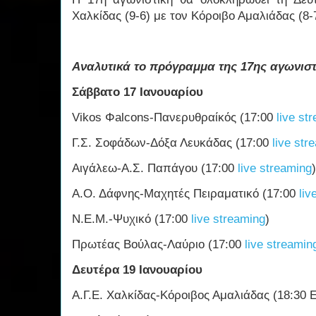
Χαλκίδας (9-6) με τον Κόροιβο Αμαλιάδας (8
Αναλυτικά το πρόγραμμα της 17ης αγωνιστ
Σάββατο 17 Ιανουαρίου
Vikos Φalcons-Πανερυθραίκός (17:00
live st
Γ.Σ. Σοφάδων-Δόξα Λευκάδας (17:00
live str
Αιγάλεω-Α.Σ. Παπάγου (17:00
live streaming
)
Α.Ο. Δάφνης-Μαχητές Πειραματικό (17:00
liv
Ν.Ε.Μ.-Ψυχικό (17:00
live streaming
)
Πρωτέας Βούλας-Λαύριο (17:00
live streamin
Δευτέρα 19 Ιανουαρίου
Α.Γ.Ε. Χαλκίδας-Κόροιβος Αμαλιάδας (18:30