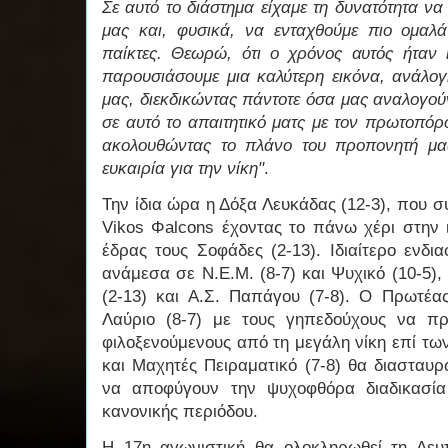
Σε αυτό το διάστημα είχαμε τη δυνατότητα να
μας και, φυσικά, να ενταχθούμε πιο ομαλά
παίκτες. Θεωρώ, ότι ο χρόνος αυτός ήταν 
παρουσιάσουμε μια καλύτερη εικόνα, ανάλο
μας, διεκδικώντας πάντοτε όσα μας αναλογούν
σε αυτό το απαιτητικό ματς με τον πρωτοπόρ
ακολουθώντας το πλάνο του προπονητή μας,
ευκαιρία για την νίκη"
.
Την ίδια ώρα η Δόξα Λευκάδας (12-3), που σ
Vikos Φalcons έχοντας το πάνω χέρι στην ι
έδρας τους Σοφάδες (2-13). Ιδιαίτερο ενδι
ανάμεσα σε Ν.Ε.Μ. (8-7) και Ψυχικό (10-5)
(2-13) και Α.Σ. Παπάγου (7-8). Ο Πρωτέας
Λαύριο (8-7) με τους γηπεδούχους να πρ
φιλοξενούμενους από τη μεγάλη νίκη επί των
και Μαχητές Πειραματικό (7-8) θα διασταυρ
να αποφύγουν την ψυχοφθόρα διαδικασία
κανονικής περιόδου.
Η 17η αγωνιστική θα ολοκληρωθεί τη Δευ