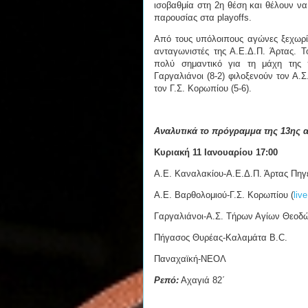
ισοβαθμία στη 2η θέση και θέλουν ν
παρουσίας στα playoffs.
Από τους υπόλοιπους αγώνες ξεχωρίζ
ανταγωνιστές της Α.Ε.Δ.Π. Άρτας. Τ
πολύ σημαντικό για τη μάχη της
Γαργαλιάνοι (8-2) φιλοξενούν τον Α.
τον Γ.Σ. Κορωπίου (5-6).
Αναλυτικά το πρόγραμμα της 13ης α
Κυριακή 11 Ιανουαρίου 17:00
Α.Ε. Καναλακίου-Α.Ε.Δ.Π. Άρτας Πηγ
Α.Ε. Βαρθολομιού-Γ.Σ. Κορωπίου (
liv
Γαργαλιάνοι-Α.Σ. Τήρων Αγίων Θεοδ
Πήγασος Θυρέας-Καλαμάτα B.C.
Παναχαϊκή-ΝΕΟΛ
Ρεπό:
Αχαγιά 82΄