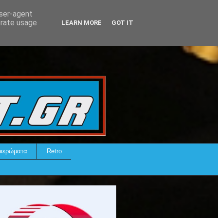
user-agent
erate usage
LEARN MORE
GOT IT
ιερώματα
Retro