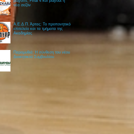
playoffs, Final 4 και playout η
νέα σεζόν
Α.Ε.Δ.Π. Άρτας: Το προπονητικό
επιτελείο και τα τμήματα της
Ακαδημίας
Παραμυθιά: Η σύνθεση του νέου
Διοικητικού Συμβουλίου