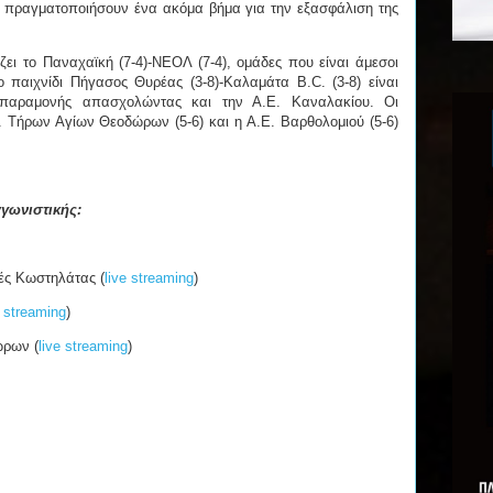
α πραγματοποιήσουν ένα ακόμα βήμα για την εξασφάλιση της
ει το Παναχαϊκή (7-4)-ΝΕΟΛ (7-4), ομάδες που είναι άμεσοι
ο παιχνίδι Πήγασος Θυρέας (3-8)-Καλαμάτα B.C. (3-8) είναι
 παραμονής απασχολώντας και την Α.Ε. Καναλακίου. Οι
Σ. Τήρων Αγίων Θεοδώρων (5-6) και η Α.Ε. Βαρθολομιού (5-6)
γωνιστικής:
ές Κωστηλάτας (
live streaming
)
e streaming
)
ώρων (
live streaming
)