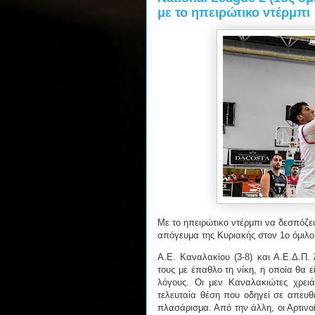
με το ηπειρώτικο ντέρμπι
Με το ηπειρώτικο ντέρμπι να δεσπόζε
απόγευμα της Κυριακής στον 1ο όμιλο
Α.Ε. Καναλακίου (3-8) και Α.Ε.Δ.Π.
τους με έπαθλο τη νίκη, η οποία θα ε
λόγους. Οι μεν Καναλακιώτες χρει
τελευταία θέση που οδηγεί σε απευθ
πλασάρισμα. Από την άλλη, οι Αρτινο