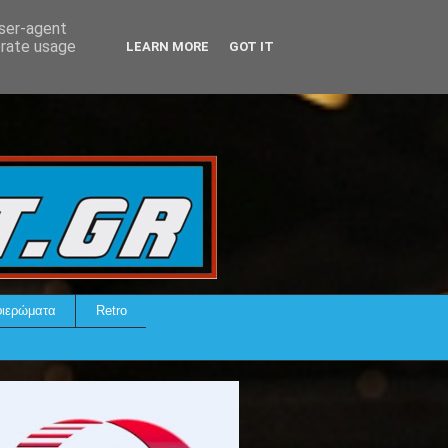
user-agent
erate usage
LEARN MORE
GOT IT
ιερώματα
Retro