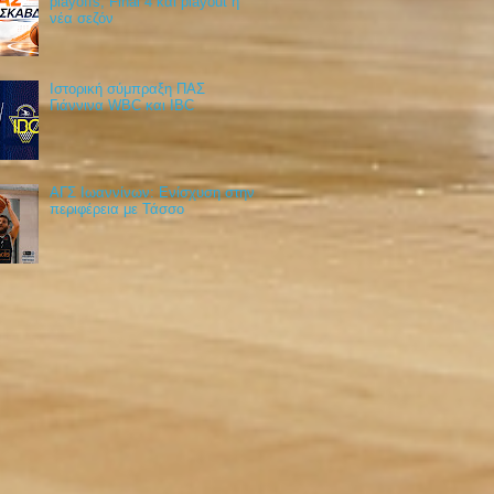
playoffs, Final 4 και playout η
νέα σεζόν
Ιστορική σύμπραξη ΠΑΣ
Γιάννινα WBC και IBC
ΑΓΣ Ιωαννίνων: Ενίσχυση στην
περιφέρεια με Τάσσο