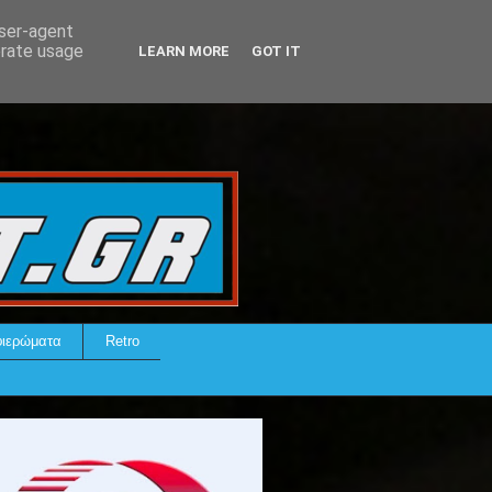
user-agent
erate usage
LEARN MORE
GOT IT
ιερώματα
Retro