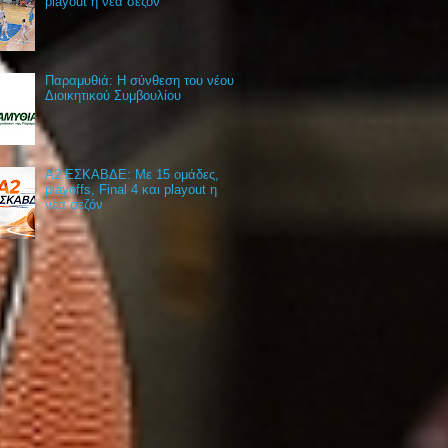
playout η νέα σεζόν
Παραμυθιά: Η σύνθεση του νέου
Διοικητικού Συμβουλίου
Α2 ΕΣΚΑΒΔΕ: Με 15 ομάδες,
playoffs, Final 4 και playout η
νέα σεζόν