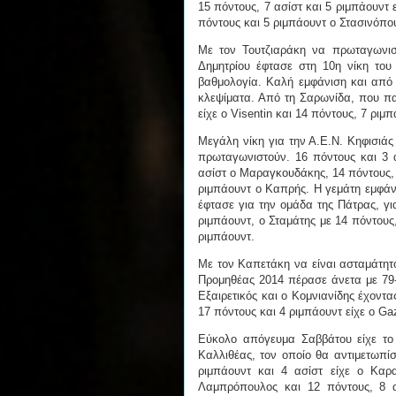
15 πόντους, 7 ασίστ και 5 ριμπάουντ
πόντους και 5 ριμπάουντ ο Στασινόπο
Με τον Τουτζιαράκη να πρωταγωνισ
Δημητρίου έφτασε στη 10η νίκη του
βαθμολογία. Καλή εμφάνιση και από 
κλεψίματα. Από τη Σαρωνίδα, που πα
είχε ο Visentin και 14 πόντους, 7 ριμ
Μεγάλη νίκη για την Α.Ε.Ν. Κηφισιά
πρωταγωνιστούν. 16 πόντους και 3 α
ασίστ ο Μαραγκουδάκης, 14 πόντους, 
ριμπάουντ ο Καπρής. Η γεμάτη εμφάνι
έφτασε για την ομάδα της Πάτρας, γ
ριμπάουντ, ο Σταμάτης με 14 πόντους,
ριμπάουντ.
Με τον Καπετάκη να είναι ασταμάτητ
Προμηθέας 2014 πέρασε άνετα με 79-
Εξαιρετικός και ο Κομνιανίδης έχοντα
17 πόντους και 4 ριμπάουντ είχε ο Ga
Εύκολο απόγευμα Σαββάτου είχε το
Καλλιθέας, τον οποίο θα αντιμετωπίσ
ριμπάουντ και 4 ασίστ είχε ο Καρ
Λαμπρόπουλος και 12 πόντους, 8 