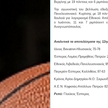
Βεργίνης με 19 πόντους και 6 ριμπάο
Την αγωνιστική του βελτίωση έδειξ
Πανελευσινιακό. Κυρίτσης με 18 πό
δουλειά για λογαριασμό Εθνικού. Από
ο Ιωάννου, 11 και 7 ριμπάουντ ε
Αναγνωστόπουλος.
Αναλυτικά τα αποτελέσματα της 12η
Ιόνιος Bevatron-Ηλυσιακός 70-78
Έσπερος Λαμίας-Προμηθέας Πατρών 2
Εθνικός Λιβαδειάς-Πανελευσινιακός 9
Παγκράτι-Έσπερος Καλλιθέας 97-63
Κρόνος Αγίου Δημητρίου-Ν.Ο. Σαρωνί
Α.Ε.Ν. Κηφισιάς-Απόλλων Πατρών 82
Ρεπό:
Γλαύκος Έσπερος