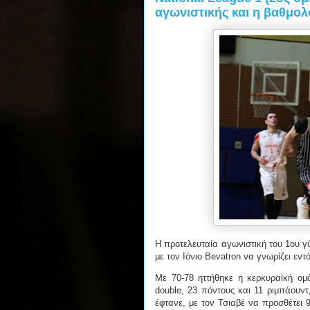
αγωνιστικής και η βαθμολ
Η προτελευταία αγωνιστική του 1ου γ
με τον Ιόνιο Bevatron να γνωρίζει εντ
Με 70-78 ηττήθηκε η κερκυραϊκή ομ
double, 23 πόντους και 11 ριμπάουν
έφτανε, με τον Τσιαβέ να προσθέτει 