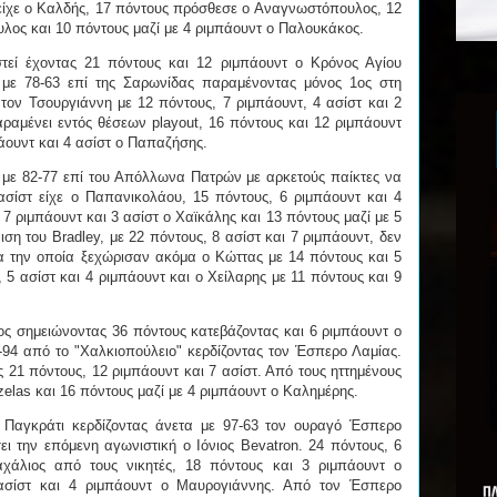
 είχε ο Καλδής, 17 πόντους πρόσθεσε ο Αναγνωστόπουλος, 12
υλος και 10 πόντους μαζί με 4 ριμπάουντ ο Παλουκάκος.
τεί έχοντας 21 πόντους και 12 ριμπάουντ ο Κρόνος Αγίου
 με 78-63 επί της Σαρωνίδας παραμένοντας μόνος 1ος στη
τον Τσουργιάννη με 12 πόντους, 7 ριμπάουντ, 4 ασίστ και 2
ραμένει εντός θέσεων playout, 16 πόντους και 12 ριμπάουντ
πάουντ και 4 ασίστ ο Παπαζήσης.
ς με 82-77 επί του Απόλλωνα Πατρών με αρκετούς παίκτες να
σίστ είχε ο Παπανικολάου, 15 πόντους, 6 ριμπάουντ και 4
7 ριμπάουντ και 3 ασίστ ο Χαϊκάλης και 13 πόντους μαζί με 5
ση του Bradley, με 22 πόντους, 8 ασίστ και 7 ριμπάουντ, δεν
ια την οποία ξεχώρισαν ακόμα ο Κώττας με 14 πόντους και 5
 5 ασίστ και 4 ριμπάουντ και ο Χείλαρης με 11 πόντους και 9
ος σημειώνοντας 36 πόντους κατεβάζοντας και 6 ριμπάουντ ο
94 από το "Χαλκιοπούλειο" κερδίζοντας τον Έσπερο Λαμίας.
ς 21 πόντους, 12 ριμπάουντ και 7 ασίστ. Από τους ηττημένους
zelas και 16 πόντους μαζί με 4 ριμπάουντ ο Καλημέρης.
 Παγκράτι κερδίζοντας άνετα με 97-63 τον ουραγό Έσπερο
ει την επόμενη αγωνιστική ο Ιόνιος Bevatron. 24 πόντους, 6
αχάλιος από τους νικητές, 18 πόντους και 3 ριμπάουντ ο
ασίστ και 4 ριμπάουντ ο Μαυρογιάννης. Από τον Έσπερο