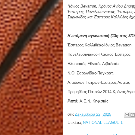
*Ιόνιος Bevatron, Κρόνος Αγίου Δημ
Έσπερος, Πανελευσινιακος, Έσπερος Λ
Σαρωνίδας και
Έσπερος Καλλιθέας έχου
Η επόμενη αγωνιστική (13η στις 3/1/
Έσπερος Καλλιθέας-Ιόνιος Bevatron
Πανελευσινιακός-Γλαύκος Έσπερος
Ηλυσιακός-Εθνικός Λιβαδειάς
Ν.Ο. Σαρωνίδας-Παγκράτι
Απόλλων Πατρών-Έσπερος Λαμίας
Προμηθέας Πατρών 2014-Κρόνος Αγίο
Ρεπό:
Α.Ε.Ν. Κηφισιάς
στις
Δεκεμβρίου 22, 2025
Ετικέτες
NATIONAL LEAGUE 1