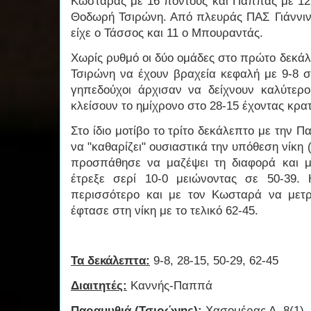
Κωσταράς με 16 πόντους και Παππάς με 12 
Θοδωρή Τσιρώνη. Από πλευράς ΠΑΣ Γιάννιν
είχε ο Τάσσος και 11 ο Μπουραντάς.
Χωρίς ρυθμό οι δύο ομάδες στο πρώτο δεκάλ
Τσιρώνη να έχουν βραχεία κεφαλή με 9-8 στ
γηπεδούχοι άρχισαν να δείχνουν καλύτε
κλείσουν το ημίχρονο στο 28-15 έχοντας κρα
Στο ίδιο μοτίβο το τρίτο δεκάλεπτο με την Π
να "καθαρίζει" ουσιαστικά την υπόθεση νίκη 
προσπάθησε να μαζέψει τη διαφορά και 
έτρεξε σερί 10-0 μειώνοντας σε 50-39.
περισσότερο και με τον Κωσταρά να μετρ
έφτασε στη νίκη με το τελικό 62-45.
Τα δεκάλεπτα:
9-8, 28-15, 50-29, 62-45
Διαιτητές:
Καννής-Παππά
Παραμυθιά (Τσιρώνης):
Χασομέρας Δ. 8(1),