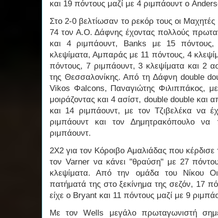
και 19 πόντους μαζί με 4 ριμπάουντ ο Ander
Στο 2-0 βελτίωσαν το ρεκόρ τους οι Μαχητές 
74 τον Α.Ο. Δάφνης έχοντας πολλούς πρωτα
και 4 ριμπάουντ, Banks με 15 πόντους,
κλεψίματα, Αμπαράς με 11 πόντους, 4 κλεψίμ
πόντους, 7 ριμπάουντ, 3 κλεψίματα και 2 
της Θεσσαλονίκης. Από τη Δάφνη double do
Vikos Φalcons, Παναγιώτης Φιλιππάκος, με
μοιράζοντας και 4 ασίστ, double double και 
και 14 ριμπάουντ, με τον Τζιβελέκα να έχ
ριμπάουντ και τον Δημητρακόπουλο να 
ριμπάουντ.
2Χ2 για τον Κόροιβο Αμαλιάδας που κέρδισε τ
τον Varner να κάνει "θραύση" με 27 πόντου
κλεψίματα. Από την ομάδα του Νίκου Οι
πατήματά της στο ξεκίνημα της σεζόν, 17 πό
είχε ο Bryant και 11 πόντους μαζί με 9 ριμπά
Με τον Wells μεγάλο πρωταγωνιστή σημε