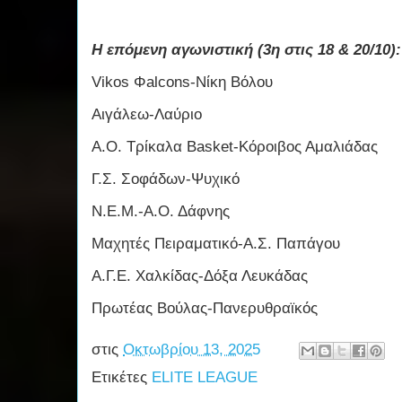
Η επόμενη αγωνιστική (3η στις 18 & 20/10):
Vikos Φalcons-Νίκη Βόλου
Αιγάλεω-Λαύριο
Α.Ο. Τρίκαλα Basket-Κόροιβος Αμαλιάδας
Γ.Σ. Σοφάδων-Ψυχικό
Ν.Ε.Μ.-Α.Ο. Δάφνης
Μαχητές Πειραματικό-Α.Σ. Παπάγου
Α.Γ.Ε. Χαλκίδας-Δόξα Λευκάδας
Πρωτέας Βούλας-Πανερυθραϊκός
στις
Οκτωβρίου 13, 2025
Ετικέτες
ELITE LEAGUE