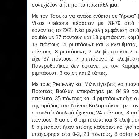
συνεχίζουν αήττητοι το πρωτάθλημα.
Με τον Τσούκα να αναδεικνύεται σε "ήρωα" β
Vikos Φalcons πέρασαν με 78-79 από τ
κάνοντας το 2Χ2. Νέα μεγάλη εμφάνιση από
double με 27 πόντους και 13 ριμπάουντ, κο
13 πόντους, 4 ριμπάουντ και 3 κλεψίματα,
πόντους, 8 ριμπάουντ, 2 κλεψίματα και 2 α
είχε 37 πόντους, 7 ριμπάουντ, 2 κλεψίματ
Πανερυθραϊκού δεν έφτανε, με τον Καμάρ
ριμπάουντ, 3 ασίστ και 2 τάπες.
Με τους Petteway και Μιλιντίγιεβιτς να πι
Πρωτέας Βούλας επικράτησε με 84-99 του
απόλυτο. 35 πόντους και 4 ριμπάουντ είχε ο 
της ομάδας του Ντίνου Καλαμπάκου, με τον 
σπουδαία δουλειά έχοντας 24 πόντους, 8 ασί
πόντους, 8 ασίστ 6 ριμπάουντ και 3 κλεψίμα
8 ριμπάουντ ήταν επίσης καθοριστικοί για 
υποχώρησε στο 0-2, 23 πόντους, 8 ασίστ κα