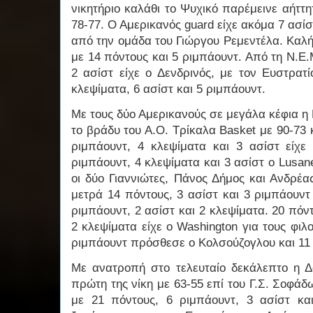
νικητήριο καλάθι το Ψυχικό παρέμεινε αήττ
78-77. Ο Αμερικανός guard είχε ακόμα 7 ασίσ
από την ομάδα του Γιώργου Ρεμεντέλα. Καλ
με 14 πόντους και 5 ριμπάουντ. Από τη Ν.Ε.
2 ασίστ είχε ο Δενδρινός, με τον Ευστρατ
κλεψίματα, 6 ασίστ και 5 ριμπάουντ.
Με τους δύο Αμερικανούς σε μεγάλα κέφια η
το βράδυ του Α.Ο. Τρίκαλα Basket με 90-73 
ριμπάουντ, 4 κλεψίματα και 3 ασίστ είχε
ριμπάουντ, 4 κλεψίματα και 3 ασίστ ο Lusa
οι δύο Γιαννιώτες, Πάνος Δήμος και Ανδρέ
μετρά 14 πόντους, 3 ασίστ και 3 ριμπάουντ
ριμπάουντ, 2 ασίστ και 2 κλεψίματα. 20 πόντ
2 κλεψίματα είχε ο Washington για τους φιλ
ριμπάουντ πρόσθεσε ο Κολσούζογλου και 11
Με ανατροπή στο τελευταίο δεκάλεπτο η 
πρώτη της νίκη με 63-55 επί του Γ.Σ. Σοφά
με 21 πόντους, 6 ριμπάουντ, 3 ασίστ κα