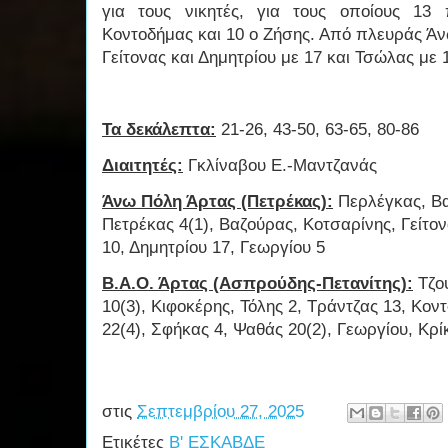
για τους νικητές, για τους οποίους 13
Κοντοδήμας και 10 ο Ζήσης. Από πλευράς Άν
Γείτονας και Δημητρίου με 17 και Τσώλας με
Τα δεκάλεπτα:
21-26, 43-50, 63-65, 80-86
Διαιτητές:
Γκλίναβου Ε.-Μαντζανάς
Άνω Πόλη Άρτας (Πετρέκας):
Περλέγκας, Βα
Πετρέκας 4(1), Βαζούρας, Κοτσαρίνης, Γείτον
10, Δημητρίου 17, Γεωργίου 5
Β.Α.Ο. Άρτας (Ασπρούδης-Πετανίτης):
Τζο
10(3), Κιφοκέρης, Τόλης 2, Τράντζας 13, Κον
22(4), Σφήκας 4, Ψαθάς 20(2), Γεωργίου, Κρ
στις
Σεπτεμβρίου 27, 2025
Ετικέτες
Β' ΕΣΚΑΒΔΕ