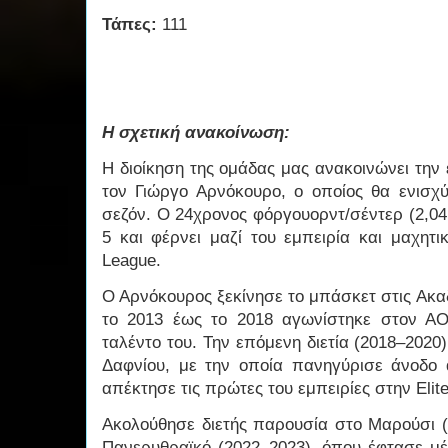
Τάπες:
111
Η σχετική ανακοίνωση:
Η διοίκηση της ομάδας μας ανακοινώνει την
τον Γιώργο Αρνόκουρο, ο οποίος θα ενισχύ
σεζόν. Ο 24χρονος φόργουορντ/σέντερ (2,04μ.
5 και φέρνει μαζί του εμπειρία και μαχητι
League.
Ο Αρνόκουρος ξεκίνησε το μπάσκετ στις Ακα
το 2013 έως το 2018 αγωνίστηκε στον ΑΟ
ταλέντο του. Την επόμενη διετία (2018–202
Δαφνίου, με την οποία πανηγύρισε άνοδο 
απέκτησε τις πρώτες του εμπειρίες στην Elit
Ακολούθησε διετής παρουσία στο Μαρούσι (
Πανερυθραϊκό (2022–2023), όπου έφτασε μέχρ