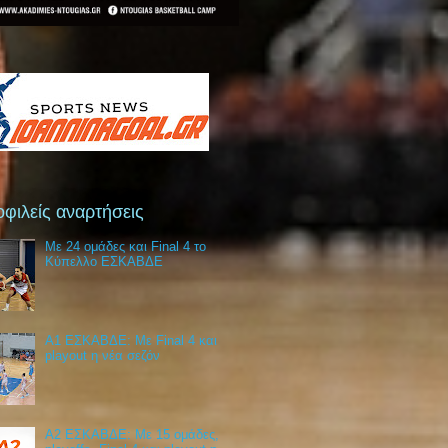
φιλείς αναρτήσεις
Με 24 ομάδες και Final 4 το
Κύπελλο ΕΣΚΑΒΔΕ
Α1 ΕΣΚΑΒΔΕ: Με Final 4 και
playout η νέα σεζόν
Α2 ΕΣΚΑΒΔΕ: Με 15 ομάδες,