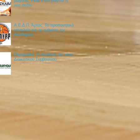
playoffs, Final 4 και playout η
νέα σεζόν
Α.Ε.Δ.Π. Άρτας: Το προπονητικό
επιτελείο και τα τμήματα της
Ακαδημίας
Παραμυθιά: Η σύνθεση του νέου
Διοικητικού Συμβουλίου