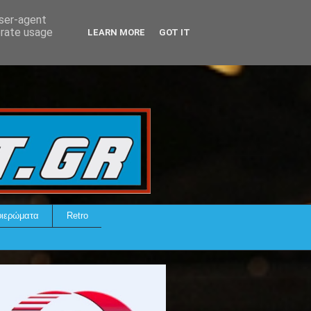
user-agent
erate usage
LEARN MORE
GOT IT
ιερώματα
Retro