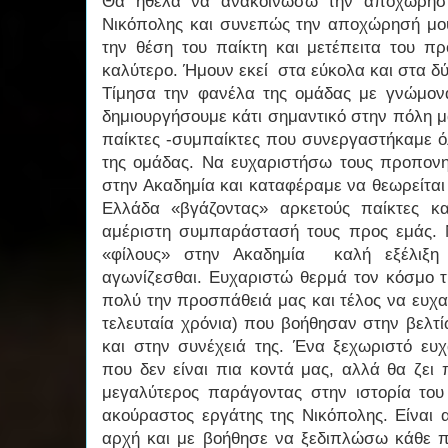
Θα ήθελα να ανακοινώσω την αποχώρησή
Νικόπολης και συνεπώς την αποχώρησή μο
την θέση του παίκτη και μετέπειτα του 
καλύτερο. Ήμουν εκεί στα εύκολα και στα δ
Τίμησα την φανέλα της ομάδας με γνώμον
δημιουργήσουμε κάτι σημαντικό στην πόλη 
παίκτες -συμπαίκτες που συνεργαστήκαμε ό
της ομάδας. Να ευχαριστήσω τους προπον
στην Ακαδημία και καταφέραμε να θεωρείται
Ελλάδα «βγάζοντας» αρκετούς παίκτες κα
αμέριστη συμπαράστασή τους προς εμάς. 
«φίλους» στην Ακαδημία καλή εξέλιξη
αγωνίζεσθαι. Ευχαριστώ θερμά τον κόσμο τ
πολύ την προσπάθειά μας και τέλος να ευχαρ
τελευταία χρόνια) που βοήθησαν στην βελτ
και στην συνέχειά της. Ένα ξεχωριστό ε
που δεν είναι πια κοντά μας, αλλά θα ζει
μεγαλύτερος παράγοντας στην ιστορία το
ακούραστος εργάτης της Νικόπολης. Είναι 
αρχή και με βοήθησε να ξεδιπλώσω κάθε π