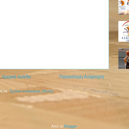
Αρχική σελίδα
Παλαιότερη Ανάρτηση
ή σε:
Σχόλια ανάρτησης (Atom)
Από το
Blogger
.