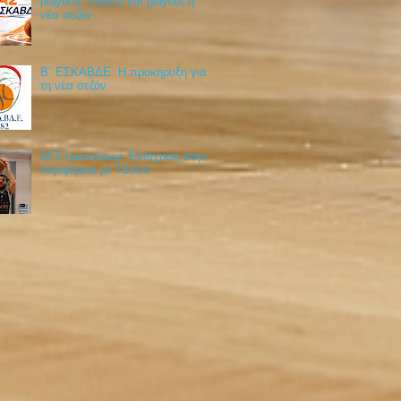
playoffs, Final 4 και playout η
νέα σεζόν
Β΄ ΕΣΚΑΒΔΕ: Η προκήρυξη για
τη νέα σεζόν
ΑΓΣ Ιωαννίνων: Ενίσχυση στην
περιφέρεια με Τάσσο