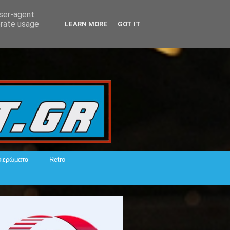
user-agent
erate usage
LEARN MORE
GOT IT
ιερώματα
Retro