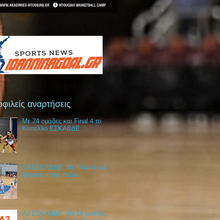
φιλείς αναρτήσεις
Με 24 ομάδες και Final 4 το
Κύπελλο ΕΣΚΑΒΔΕ
Α1 ΕΣΚΑΒΔΕ: Με Final 4 και
playout η νέα σεζόν
Α2 ΕΣΚΑΒΔΕ: Με 15 ομάδες,