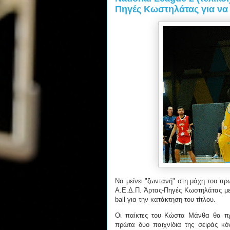
Πηγές Κωστηλάτας για να 
Να μείνει "ζωντανή" στη μάχη του π
Α.Ε.Δ.Π. Άρτας-Πηγές Κωστηλάτας μ
ball για την κατάκτηση του τίτλου.
Οι παίκτες του Κώστα Μάνθα θα πρ
πρώτα δύο παιχνίδια της σειράς κό