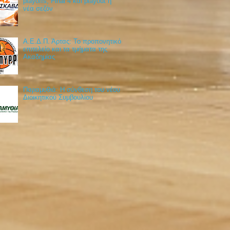
playoffs, Final 4 και playout η
νέα σεζόν
Α.Ε.Δ.Π. Άρτας: Το προπονητικό
επιτελείο και τα τμήματα της
Ακαδημίας
Παραμυθιά: Η σύνθεση του νέου
Διοικητικού Συμβουλίου