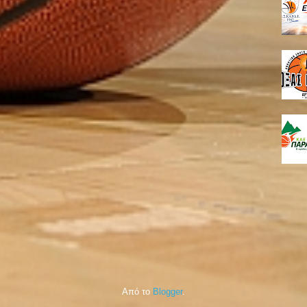
Από το
Blogger
.