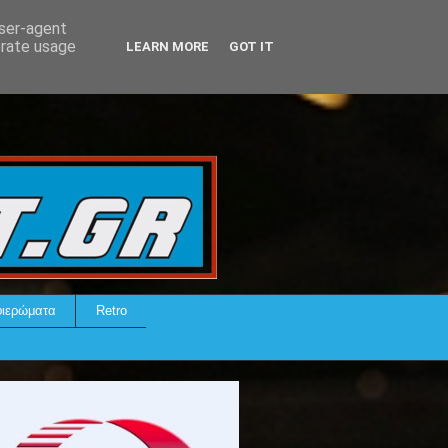
user-agent
erate usage
LEARN MORE
GOT IT
ιερώματα
Retro