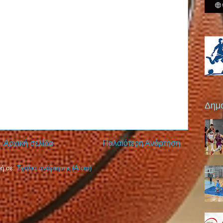
Δημο
Αρχική σελίδα
Παλαιότερη Ανάρτηση
ή σε:
Σχόλια ανάρτησης (Atom)