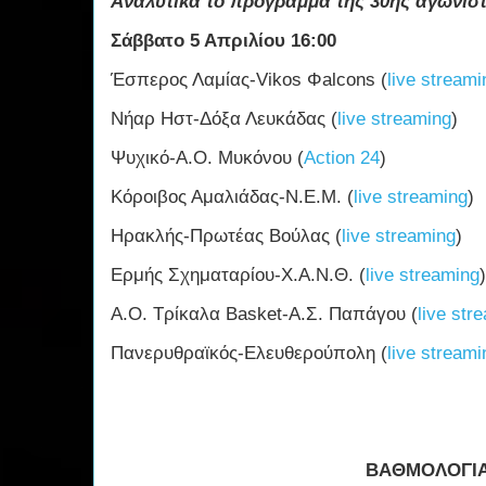
Αναλυτικά το πρόγραμμα της 30ης αγωνιστ
Σάββατο 5 Απριλίου 16:00
Έσπερος Λαμίας-Vikos Φalcons (
live streami
Νήαρ Ηστ-Δόξα Λευκάδας (
live streaming
)
Ψυχικό-Α.Ο. Μυκόνου (
Action 24
)
Κόροιβος Αμαλιάδας-Ν.Ε.Μ. (
live streaming
)
Ηρακλής-Πρωτέας Βούλας (
live streaming
)
Ερμής Σχηματαρίου-Χ.Α.Ν.Θ. (
live streaming
)
Α.Ο. Τρίκαλα Basket-Α.Σ. Παπάγου (
live str
Πανερυθραϊκός-Ελευθερούπολη (
live streami
ΒΑΘΜΟΛΟΓΙ