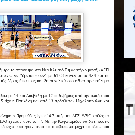
μερα το απόγευμα στο Νέο Κλειστό Γυμναστήριο μεταξύ ΑΓΣΙ
ρινές να "δραπετεύουν" με 61-63 κάνοντας το 4Χ4 και τις
ντός έδρας ήττα τους και 3η συνολικά στο ειδικό πρωτάθλημα
δου με 14 και Δούβαλη με 12 οι διψήφιες από την ομάδα του
15 είχε η Παυλάκη και από 13 πρόσθεσαν Μιχαλοπούλου και
εκίνημα ο Προμηθέας έγινε 14-7 υπέρ του ΑΓΣΙ WBC καθώς τα
 10-0 έχτισαν αυτό το +7. Με την Καφαταρίδου να δίνει λύσεις
πεδούχες κράτησαν αυτό το προβάδισμα μέχρι το τέλος του