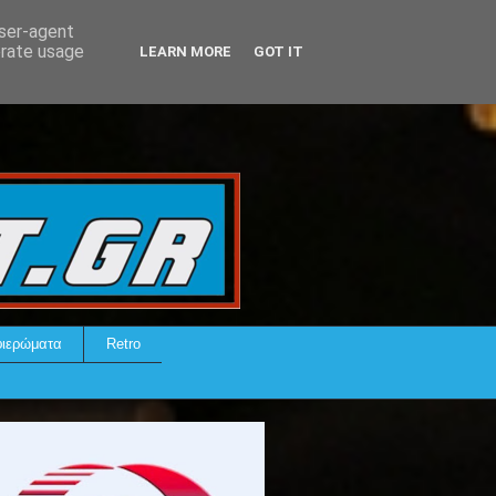
user-agent
erate usage
LEARN MORE
GOT IT
ιερώματα
Retro