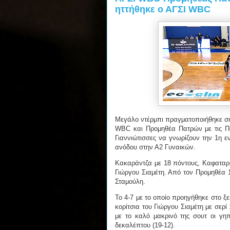
ηττήθηκε ο ΑΓΣΙ WBC
Μεγάλο ντέρμπι πραγματοποιήθηκε σή
WBC και Προμηθέα Πατρών με τις Πατ
Γιαννιώτισσες να γνωρίζουν την 1η ε
ανόδου στην Α2 Γυναικών.
Κακαράντζα με 18 πόντους, Καφαταρί
Γιώργου Σιαμέτη. Από τον Προμηθέα 
Σταμούλη.
Το 4-7 με το οποίο προηγήθηκε στο ξ
κορίτσια του Γιώργου Σιαμέτη με σερί
με το καλό μακρινό της σουτ οι γη
δεκαλέπτου (19-12).