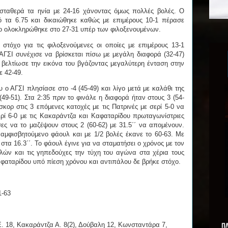
 σταθερά τα ηνία με 24-16 χάνοντας όμως πολλές βολές. Ο
 τα 6.75 και δικαιώθηκε καθώς με επιμέρους 10-1 πέρασε
νο ολοκληρώθηκε στο 27-31 υπέρ των φιλοξενουμένων.
στόχο για τις φιλοξενούμενες οι οποίες με επιμέρους 13-1
 ΑΓΣΙ συνέχισε να βρίσκεται πίσω με μεγάλη διαφορά (32-47)
υ βελτίωσε την εικόνα του βγάζοντας μεγαλύτερη ένταση στην
ε 42-49.
 ο ΑΓΣΙ πλησίασε στο -4 (45-49) και λίγο μετά με καλάθι της
49-51). Στα 2:35 πριν το φινάλε η διαφορά ήταν στους 3 (54-
κορ στις 3 επόμενες κατοχές με τις Πατρινές με σερί 5-0 να
ερί 6-0 με τις Κακαράντζα και Καφαταρίδου πρωταγωνίστριες
σες να το μαζέψουν στους 2 (60-62) με 31.5΄΄ να απομένουν.
αμφισβητούμενο φάουλ και με 1/2 βολές έκανε το 60-63. Με
 στα 16.3΄΄. Το φάουλ έγινε για να σταματήσει ο χρόνος με τον
λών και τις γηπεδούχες την τύχη του αγώνα στα χέρια τους
αφαταρίδου υπό πίεση χρόνου και αντιπάλου δε βρήκε στόχο.
1-63
 18, Κακαράντζα Α. 8(2), Δούβαλη 12, Κωνσταντάρα 7,