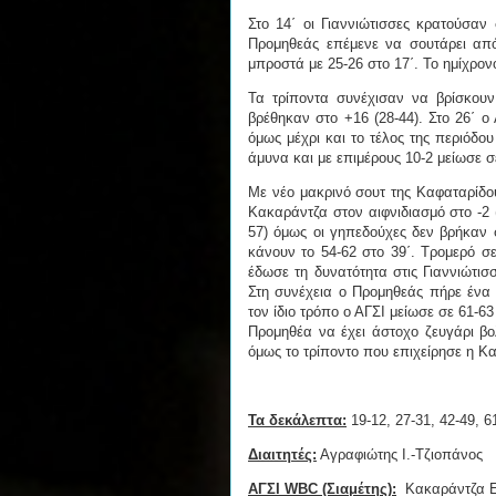
Στο 14΄ οι Γιαννιώτισσες κρατούσαν
Προμηθεάς επέμενε να σουτάρει από
μπροστά με 25-26 στο 17΄. Το ημίχρο
Τα τρίποντα συνέχισαν να βρίσκουν 
βρέθηκαν στο +16 (28-44). Στο 26΄ ο
όμως μέχρι και το τέλος της περιόδο
άμυνα και με επιμέρους 10-2 μείωσε σ
Με νέο μακρινό σουτ της Καφαταρίδου
Κακαράντζα στον αιφνιδιασμό στο -2 (
57) όμως οι γηπεδούχες δεν βρήκαν σ
κάνουν το 54-62 στο 39΄. Τρομερό σ
έδωσε τη δυνατότητα στις Γιαννιώτισ
Στη συνέχεια ο Προμηθεάς πήρε ένα 
τον ίδιο τρόπο ο ΑΓΣΙ μείωσε σε 61-63
Προμηθέα να έχει άστοχο ζευγάρι βο
όμως το τρίποντο που επιχείρησε η Κ
Τα δεκάλεπτα:
19-12, 27-31, 42-49, 6
Διαιτητές:
Αγραφιώτης Ι.-Τζιοπάνος
ΑΓΣΙ WBC (Σιαμέτης):
Κακαράντζα Ε.