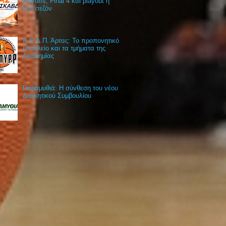
playoffs, Final 4 και playout η
νέα σεζόν
Α.Ε.Δ.Π. Άρτας: Το προπονητικό
επιτελείο και τα τμήματα της
Ακαδημίας
Παραμυθιά: Η σύνθεση του νέου
Διοικητικού Συμβουλίου