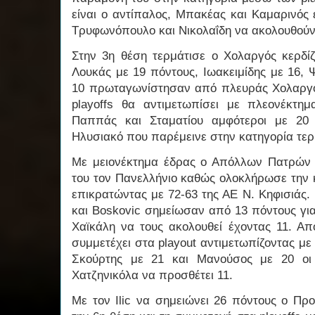
είναι ο αντίπαλος, Μπακέας και Καμαρινός 
Τρυφωνόπουλο και Νικολαΐδη να ακολουθούν
Στην 3η θέση τερμάτισε ο Χολαργός κερδίζ
Λουκάς με 19 πόντους, Ιωακειμίδης με 16, 
10 πρωταγωνίστησαν από πλευράς Χολαργο
playoffs θα αντιμετωπίσει με πλεονέκτη
Παππάς και Σταματίου αμφότεροι με 20
Ηλυσιακό που παρέμεινε στην κατηγορία τερ
Με μειονέκτημα έδρας ο Απόλλων Πατρών 
του τον Πανελλήνιο καθώς ολοκλήρωσε την 
επικρατώντας με 72-63 της ΑΕ Ν. Κηφισιάς
και Boskovic σημείωσαν από 13 πόντους για
Χαϊκάλη να τους ακολουθεί έχοντας 11. Απ
συμμετέχει στα playout αντιμετωπίζοντας μ
Σκούρτης με 21 και Μανούσος με 20 οι
Χατζηνικόλα να προσθέτει 11.
Με τον Ilic να σημειώνει 26 πόντους ο Πρ