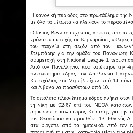
Η κανονική περίοδος στο πρωτάθλημα της N
με όλα τα μέτωπα να κλείνουν το περασμέν
Ο Ιόνιος Bevatron έχοντας αρκετές απουσίε
χρόνο συμμετοχής σε Κερκυραίους αθλητές η
του παιχνίδι στη σεζόν από τον Πανελλ
Στεμπάρης για την ομάδα του Παναγιώτη 
συμμετοχή στη National League 1 τερμάτισ
Από τον Πανελλήνιο, που κατέκτησε την 4η
πλεονέκτημα έδρας τον Απόλλωνα Πατρών
Καραχάλιος και Μιχαήλ είχαν από 14 πόν
και Λιβανό να προσθέτουν από 10.
Το απόλυτο πλεονέκτημα έδρας ανήκει στον 
τη νίκη με 92-67 επί του ΝΕΟΛ κατακτών
σημείωσε ο πολύπειρος Κυρίτσης για την 
τον Θεοδώρου να προσθέτει 13. Εθνικός Λι
στα playoffs από τα ημιτελικά. Από τον 
παραμονή του στην κατηγορία μέσω των pla