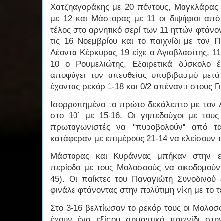
Χατζηαγοράκης με 20 πόντους, Μαγκλάρας 
με 12 και Μάστορας με 11 οι διψήφιοι από 
τέλος στο αρνητικό σερί των 11 ηττών φτάνο
τις 16 Νοεμβρίου και το παιχνίδι με τον 
Λέοντα Κέρκυρας 19 είχε ο Αγιοβλασίτης, 
10 ο Ρουμελιώτης. Εξαιρετικά δύσκολο 
αποφύγει τον απευθείας υποβιβασμό μετά
έχοντας ρεκόρ 1-18 και 0/2 απέναντι στους Γ
Ισορροπημένο το πρώτο δεκάλεπτο με τον Λ
στο 10΄ με 15-16. Οι γηπεδούχοι με του
πρωταγωνιστές να "πυροβολούν" από τα
κατάφεραν με επιμέρους 21-14 να κλείσουν 
Μάστορας και Κυράννας μπήκαν στην εξ
περίοδο με τους Μολοσσούς να οικοδομούν 
45). Οι παίκτες του Παναγιώτη Συνοδινού 
φινάλε φτάνοντας στην πολύτιμη νίκη με το τ
Στο 3-16 βελτίωσαν το ρεκόρ τους οι Μολοσ
έχουν ένα εξίσου σημαντικό παιχνίδι στ