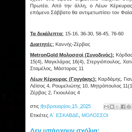
Πρωτέα. Από την άλλη, ο Λέων Κέρκυρας
επόμενο Σάββατο θα αντιμετωπίσει τον Φαία
Τα δεκάλεπτα:
15-16, 36-30, 58-45, 76-60
Διαιτητές:
Καννής-Ζέρβας
MetronGold Μολοσσοί (Συνοδινός):
Κόρδας
15(4), Μαγκλάρας 16(4), Στεργιόπουλος, Χατ
Σταμέλος, Μάστορας 11
Λέων Κέρκυρας (Γογγάκης):
Καρδάμης, Γιαν
Λέϊσος 4, Ρουμελιώτης 10, Μητρόπουλος 11(1
Ζέρβας 2, Γκιουλέας 4
στις
Φεβρουαρίου 15, 2025
Ετικέτες
Α΄ ΕΣΚΑΒΔΕ
,
ΜΟΛΟΣΣΟΙ
Δεν υπάρχουν σχόλια: