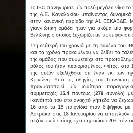
Το IBC πανηγύρισε μία πολύ μεγάλη νίκη τ
της Α.Ε. Καναλακίου μπαίνοντας δυναμικά 
στην κανονική περίοδο της Α1 ΕΣΚΑΒΔΕ. 
γιαννιώτικη ομάδα ήταν για ακόμα μία φορ
Βελώνης ο οποίος ξεχωρίζει με τις εμφανίσει
Στη δεύτερή του χρονιά με τη φανέλα του I
και το χρόνο προκειμένου να δείξει το ταλ
της ομάδας που συμμετείχε στο πρωτάθλημα
ρόλος του ήταν περιορισμένος. Φέτος, στα 
της σεζόν εξελίχθηκε σε έναν εκ των η
Κρικώνη. Υπό τις οδηγίες του Γιαννιώτη
πραγματοποιεί μία ιδιαίτερα παραγω
συμμετοχές
15.4
πόντους (
278
σύνολο) μ
ικανότητά του στο ανοιχτό γήπεδο να ξεχωρίζ
16 από τα 18 παιχνίδια ήταν διψήφιος με
Αστράκα στις 18 Ιανουαρίου να αποτελούν τ
σεζόν, ενώ επίσης έχει σημειώσει 20+ πόντο