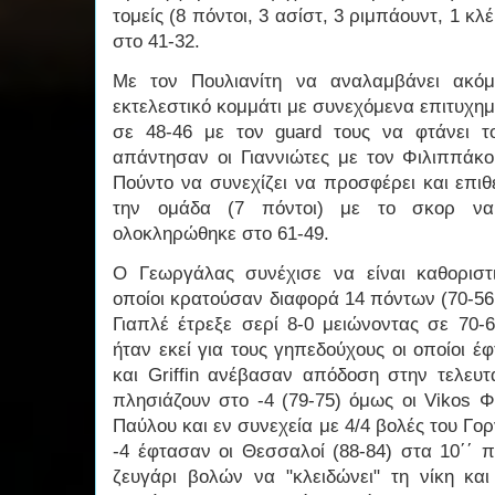
τομείς (8 πόντοι, 3 ασίστ, 3 ριμπάουντ, 1 κλ
στο 41-32.
Με τον Πουλιανίτη να αναλαμβάνει ακόμ
εκτελεστικό κομμάτι με συνεχόμενα επιτυχημέ
σε 48-46 με τον guard τους να φτάνει τ
απάντησαν οι Γιαννιώτες με τον Φιλιππάκο 
Πούντο να συνεχίζει να προσφέρει και επιθ
την ομάδα (7 πόντοι) με το σκορ να 
ολοκληρώθηκε στο 61-49.
Ο Γεωργάλας συνέχισε να είναι καθοριστ
οποίοι κρατούσαν διαφορά 14 πόντων (70-56
Γιαπλέ έτρεξε σερί 8-0 μειώνοντας σε 70-
ήταν εκεί για τους γηπεδούχους οι οποίοι έ
και Griffin ανέβασαν απόδοση στην τελευτ
πλησιάζουν στο -4 (79-75) όμως οι Vikos Φ
Παύλου και εν συνεχεία με 4/4 βολές του Γορ
-4 έφτασαν οι Θεσσαλοί (88-84) στα 10΄΄ π
ζευγάρι βολών να "κλειδώνει" τη νίκη και