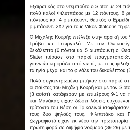
Εξαιρετικός στο ντεμπούτο ο Slater με 24 πό
πολύ καλοί Φιλιππάκος με 12 πόντους, 8 ρ
πόντους και 4 ριμπάουντ, θετικός ο Ερμείδ
ριμπάουντ. 2X2 για τους Vikos Φalcons τη φ
Ο Μιχάλης Κουρής επέλεξε στην αρχική του 
Γράβα και Γεωργαλά. Με τον Οκεκουόγ
δεκάλεπτο (6 πόντοι και 5 ριμπάουντ) οι Θ
Slater πέρασε στο παρκέ πραγματοποιών
γιαννιώτικη ομάδα από νωρίς με τους φιλο
τα ηνία μέχρι και το φινάλε του δεκαλέπτου (
Πολύ συγκεντρωμένα μπήκαν στο παρκέ στη
οι παίκτες του Μιχάλη Κουρή και με τον Slat
(3 ασίστ) κατάφεραν με επιμέρους 9-1 να 
και Μανάκας είχαν δώσει λύσεις ερχόμενοι
τρίποντο του Νέση οι Τρικαλινοί ισοφάρισαν
τους δύο ψηλούς τους, Φιλιππάκο και 
ζωγραφιστό είχαν εκ νέου την πρωτοπορία 
πρώτη φορά σε διψήφιο νούμερο (39-29) με 