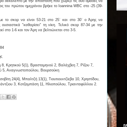
τερο δεκάλεπτο με την απόσταση που χώριζε τις δύο ομάδες να
λος του πρώτου ημιχρόνου βρήκε το Ioannina WBC στο -25 (39-
 με το σκορ να είναι 53-21 στο 25΄ και στο 30΄ ο Άρης να
 ουσιαστικά "καθαρίσει" τη νίκη. Τελικό σκορ 87-34 με την
 στο 1-6 και τον Άρη να βελτιώνεται στο 3-5.
-84
ης
8, Κρητικού 5(1), Βρασταμηνού 2, Βαλάχβεη 7, Ρίζου 7,
ού 5, Αναγνωστοπούλου, Βουρσούκη
σοβίτη 24(4), Μπαλτζή 13(1), Τιουτιουντζίεβα 10, Χρηστίδου,
άντζιου 3, Κοτζαμπάση 11, Ηλιοπούλου, Τριανταφύλλου 2.