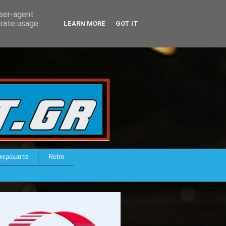
user-agent
erate usage
LEARN MORE
GOT IT
ιερώματα
Retro