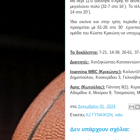
Με σερί 11-0 ξεκίνησε ο Άρης το δεύ
μεγαλώνει πολύ (32-7 στο 16΄). Το τέ
14 στο 20΄).
Ίδια εικόνα και στην τρίτη περίοδο
προηγείται με 61-26 στο 30΄ έχοντας
ομάδα του Κώστα Κρικώνη να υποχωρεί
Τα δεκάλεπτα:
7-21, 14-39, 26-61, 37
Διαιτητές:
Χατζηκώστας-Κατσιαντών
Ioannina WBC (Κρικώνης):
Καλαντζή 
Δημοπούλου, Κοσκερίδου 3, Γκλιναβ
Αρης (Κωτούλης):
Γιάνταη 9(1), Κερα
Αδαμίδου 4, Μαύρου 8, Τσιαρσιώτη, Μ
στις
Δεκεμβρίου 01, 2024
Ετικέτες
Α2 ΓΥΝΑΙΚΩΝ
,
iwbc
Δεν υπάρχουν σχόλια: