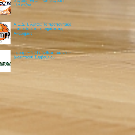
playoffs, Final 4 και playout η
νέα σεζόν
Α.Ε.Δ.Π. Άρτας: Το προπονητικό
επιτελείο και τα τμήματα της
Ακαδημίας
Παραμυθιά: Η σύνθεση του νέου
Διοικητικού Συμβουλίου