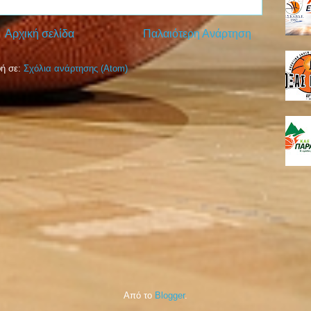
Αρχική σελίδα
Παλαιότερη Ανάρτηση
ή σε:
Σχόλια ανάρτησης (Atom)
Από το
Blogger
.