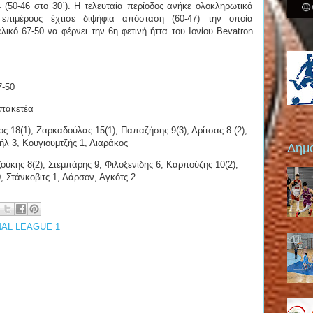
4 (50-46 στο 30΄). Η τελευταία περίοδος ανήκε ολοκληρωτικά
επιμέρους έχτισε διψήφια απόσταση (60-47) την οποία
ελικό 67-50 να φέρνει την 6η φετινή ήττα του Ιονίου Bevatron
67-50
πακετέα
 18(1), Ζαρκαδούλας 15(1), Παπαζήσης 9(3), Δρίτσας 8 (2),
ήλ 3, Κουγιουμτζής 1, Λιαράκος
Δημο
ύκης 8(2), Στεμπάρης 9, Φιλοξενίδης 6, Καρπούζης 10(2),
, Στάνκοβιτς 1, Λάρσον, Αγκότς 2.
NAL LEAGUE 1