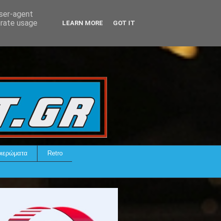
user-agent
erate usage
LEARN MORE
GOT IT
ιερώματα
Retro