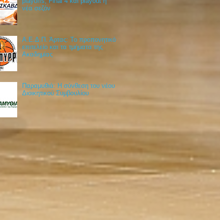
playoffs, Final 4 και playout η
νέα σεζόν
Α.Ε.Δ.Π. Άρτας: Το προπονητικό
επιτελείο και τα τμήματα της
Ακαδημίας
Παραμυθιά: Η σύνθεση του νέου
Διοικητικού Συμβουλίου