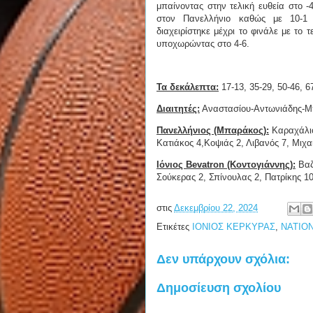
μπαίνοντας στην τελική ευθεία στο -
στον Πανελλήνιο καθώς με 10-1 
διαχειρίστηκε μέχρι το φινάλε με το τ
υποχωρώντας στο 4-6.
Τα δεκάλεπτα:
17-13, 35-29, 50-46, 
Διαιτητές:
Αναστασίου-Αντωνιάδης-Μ
Πανελλήνιος (Μπαράκος):
Καραχάλιος
Κατιάκος 4,Κοψιάς 2, Λιβανός 7, Μιχα
Ιόνιος Bevatron (Κοντογιάννης):
Βαζο
Σούκερας 2, Σπίνουλας 2, Πατρίκης 10
στις
Δεκεμβρίου 22, 2024
Ετικέτες
ΙΟΝΙΟΣ ΚΕΡΚΥΡΑΣ
,
NATIO
Δεν υπάρχουν σχόλια:
Δημοσίευση σχολίου