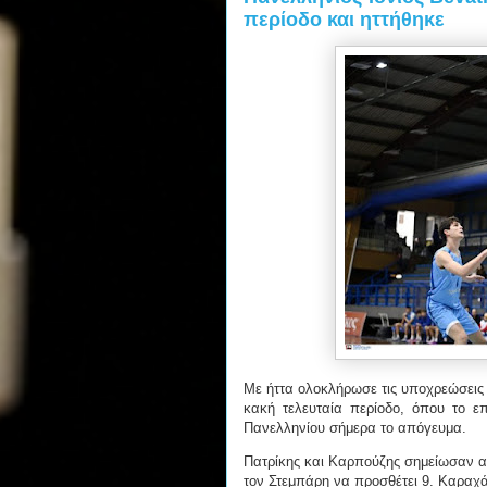
περίοδο και ηττήθηκε
Με ήττα ολοκλήρωσε τις υποχρεώσεις 
κακή τελευταία περίοδο, όπου το επ
Πανελληνίου σήμερα το απόγευμα.
Πατρίκης και Καρπούζης σημείωσαν α
τον Στεμπάρη να προσθέτει 9. Καραχά