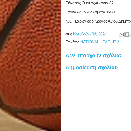
Πήγασος Θυρέας-Αχαγιά 82΄
Γαργαλιάνοι-Καλαμάτα 1980
Ν.Ο. Σαρωνίδας-Κρόνος Αγίου Δημητρ
στις
Νοεμβρίου 04, 2024
Ετικέτες
NATIONAL LEAGUE 2
Δεν υπάρχουν σχόλια:
Δημοσίευση σχολίου