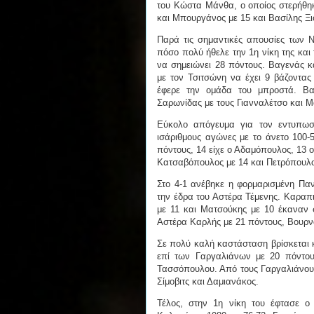
του Κώστα Μάνθα, ο οποίος στερήθη
και Μπουργάνος με 15 και Βασίλης Ξι
Παρά τις σημαντικές απουσίες των 
πόσο πολύ ήθελε την 1η νίκη της και
να σημειώνει 28 πόντους. Βαγενάς κ
με τον Τσιτσώνη να έχει 9 βάζοντας
έφερε την ομάδα του μπροστά. Βα
Σαρωνίδας με τους Γιανναλέτσο και Μ
Εύκολο απόγευμα για τον εντυπωσ
ισάριθμους αγώνες με το άνετο 100-
πόντους, 14 είχε ο Αδαμόπουλος, 13 
Κατσαβόπουλος με 14 και Πετρόπουλο
Στο 4-1 ανέβηκε η φορμαρισμένη Πα
την έδρα του Αστέρα Τέμενης. Καραπι
με 11 και Ματσούκης με 10 έκαναν 
Αστέρα Καρλής με 21 πόντους, Βουρνά
Σε πολύ καλή καστάσταση βρίσκεται κ
επί των Γαργαλιάνων με 20 πόντου
Τασσόπουλου. Από τους Γαργαλιάνους
Σίμοβιτς και Δαμιανάκος.
Τέλος, στην 1η νίκη του έφτασε ο