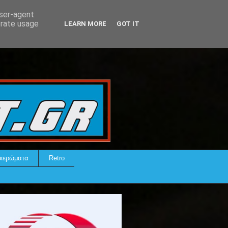
user-agent
erate usage
LEARN MORE
GOT IT
ιερώματα
Retro