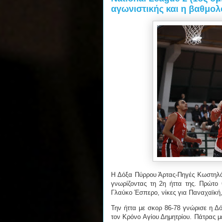
αγωνιστικής και η βαθμολ
Η Δόξα Πύρρου Άρτας-Πηγές Κωστηλάτ
γνωρίζοντας τη 2η ήττα της. Πρώτο 
Γλαύκο Έσπερο, νίκες για Παναχαϊκή,
Την ήττα με σκορ 86-78 γνώρισε η 
τον Κρόνο Αγίου Δημητρίου. Πάτρας μ