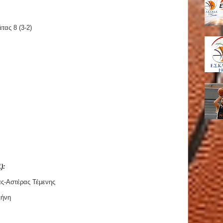
ας 8 (3-2)
):
ς-Αστέρας Τέμενης
λήνη