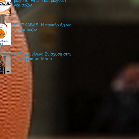
playoffs, Final 4 και playout η
νέα σεζόν
Β΄ ΕΣΚΑΒΔΕ: Η προκήρυξη για
τη νέα σεζόν
ΑΓΣ Ιωαννίνων: Ενίσχυση στην
περιφέρεια με Τάσσο