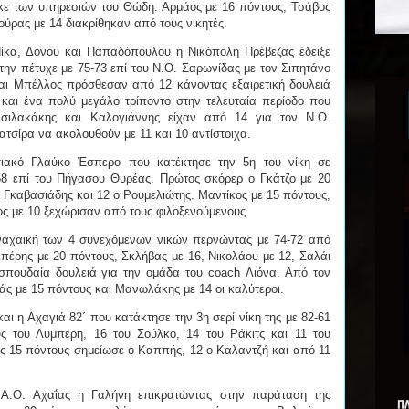
κε των υπηρεσιών του Θώδη. Αρμάος με 16 πόντους, Τσάβος
ούρας με 14 διακρίθηκαν από τους νικητές.
Νίκα, Δόνου και Παπαδόπουλου η Νικόπολη Πρέβεζας έδειξε
 την πέτυχε με 75-73 επί του Ν.Ο. Σαρωνίδας με τον Σιπητάνο
αι Μπέλλος πρόσθεσαν από 12 κάνοντας εξαιρετική δουλειά
 και ένα πολύ μεγάλο τρίποντο στην τελευταία περίοδο που
σιλακάκης και Καλογιάννης είχαν από 14 για τον Ν.Ο.
ατσίρα να ακολουθούν με 11 και 10 αντίστοιχα.
ιακό Γλαύκο Έσπερο που κατέκτησε την 5η του νίκη σε
58 επί του Πήγασου Θυρέας. Πρώτος σκόρερ ο Γκάτζο με 20
ο Γκαβασιάδης και 12 ο Ρουμελιώτης. Μαντίκος με 15 πόντους,
ς με 10 ξεχώρισαν από τους φιλοξενούμενους.
ναχαϊκή των 4 συνεχόμενων νικών περνώντας με 74-72 από
πέρης με 20 πόντους, Σκλήβας με 16, Νικολάου με 12, Σαλάι
σπουδαία δουλειά για την ομάδα του coach Λιόνα. Από τον
ς με 15 πόντους και Μανωλάκης με 14 οι καλύτεροι.
αι η Αχαγιά 82΄ που κατάκτησε την 3η σερί νίκη της με 82-61
ς του Λυμπέρη, 16 του Σούλκο, 14 του Ράκιτς και 11 του
 15 πόντους σημείωσε ο Καππής, 12 ο Καλαντζή και από 11
 Α.Ο. Αχαΐας η Γαλήνη επικρατώντας στην παράταση της