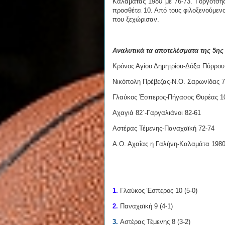
Καλαμάτας 1980 με 76-73. Γοργότσης
προσθέτει 10. Από τους φιλοξενούμεν
που ξεχώρισαν.
Αναλυτικά τα αποτελέσματα της 5ης
Κρόνος Αγίου Δημητρίου-Δόξα Πύρρου
Νικόπολη Πρέβεζας-Ν.Ο. Σαρωνίδας 7
Γλαύκος Έσπερος-Πήγασος Θυρέας 1
Αχαγιά 82΄-Γαργαλιάνοι 82-61
Αστέρας Τέμενης-Παναχαϊκή 72-74
Α.Ο. Αχαΐας η Γαλήνη-Καλαμάτα 1980
1.
Γλαύκος Έσπερος 10 (5-0)
2.
Παναχαϊκή 9 (4-1)
3.
Αστέρας Τέμενης 8 (3-2)