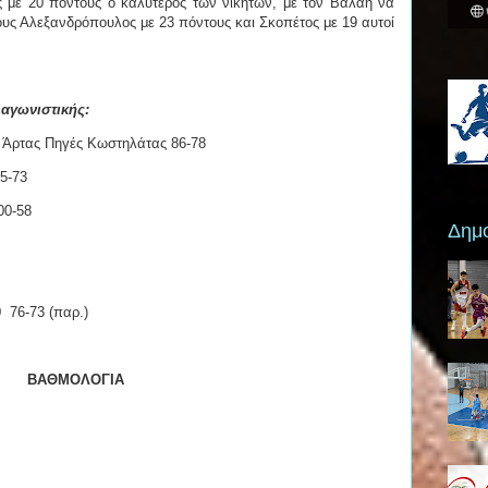
 με 20 πόντους ο καλύτερος των νικητών, με τον Βαλαή να
ους Αλεξανδρόπουλος με 23 πόντους και Σκοπέτος με 19 αυτοί
 αγωνιστικής:
 Άρτας Πηγές Κωστηλάτας 86-78
5-73
00-58
Δημο
 76-73 (παρ.)
ΒΑΘΜΟΛΟΓΙΑ