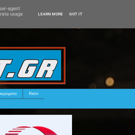
user-agent
erate usage
LEARN MORE
GOT IT
ιερώματα
Retro