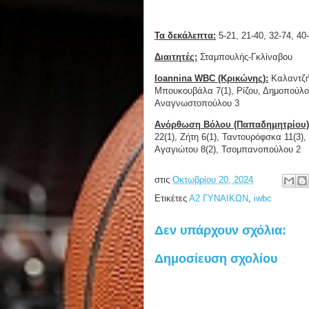
Τα δεκάλεπτα:
5-21, 21-40, 32-74, 40
Διαιτητές:
Σταμπουλής-Γκλίναβου
Ioannina WBC (Κρικώνης):
Καλαντζή,
Μπουκουβάλα 7(1), Ρίζου, Δημοπούλου
Αναγνωστοπούλου 3
Ανόρθωση Βόλου (Παπαδημητρίου)
22(1), Ζήτη 6(1), Ταντουρόφσκα 11(3),
Αγαγιώτου 8(2), Τσομπανοπούλου 2
στις
Οκτωβρίου 20, 2024
Ετικέτες
Α2 ΓΥΝΑΙΚΩΝ
,
iwbc
Δεν υπάρχουν σχόλια:
Δημοσίευση σχολίου