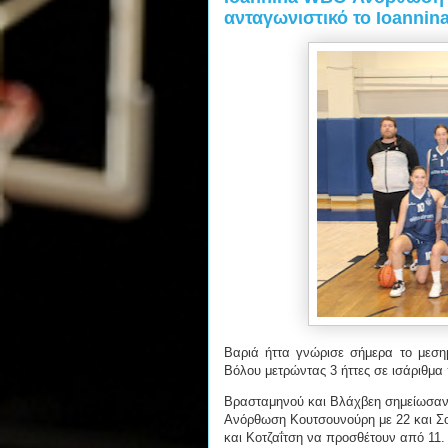
ανταγωνιστικό το Ioanni
Βαριά ήττα γνώρισε σήμερα το μεση
Βόλου μετρώντας 3 ήττες σε ισάριθμα 
Βρασταμηνού και Βλάχβεη σημείωσαν 
Ανόρθωση Κουτσουνούρη με 22 και Σο
και Κοτζαΐτση να προσθέτουν από 11