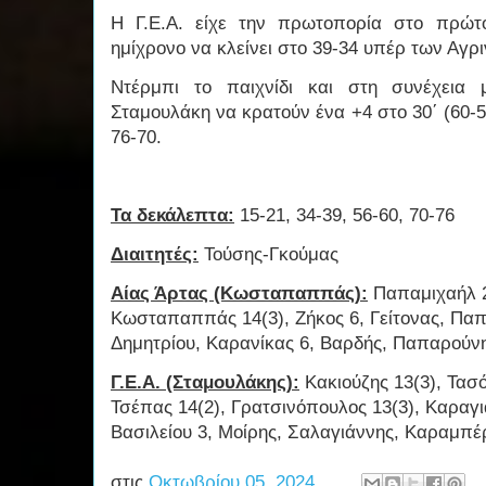
Η Γ.Ε.Α. είχε την πρωτοπορία στο πρώτ
ημίχρονο να κλείνει στο 39-34 υπέρ των Αγρ
Ντέρμπι το παιχνίδι και στη συνέχεια 
Σταμουλάκη να κρατούν ένα +4 στο 30΄ (60-56
76-70.
Τα δεκάλεπτα:
15-21, 34-39, 56-60, 70-76
Διαιτητές:
Τούσης-Γκούμας
Αίας Άρτας (Κωσταπαππάς):
Παπαμιχαήλ 21
Κωσταπαππάς 14(3), Ζήκος 6, Γείτονας, Παπ
Δημητρίου, Καρανίκας 6, Βαρδής, Παπαρούνη
Γ.Ε.Α. (Σταμουλάκης):
Κακιούζης 13(3), Τασό
Τσέπας 14(2), Γρατσινόπουλος 13(3), Καραγι
Βασιλείου 3, Μοίρης, Σαλαγιάννης, Καραμπέ
στις
Οκτωβρίου 05, 2024