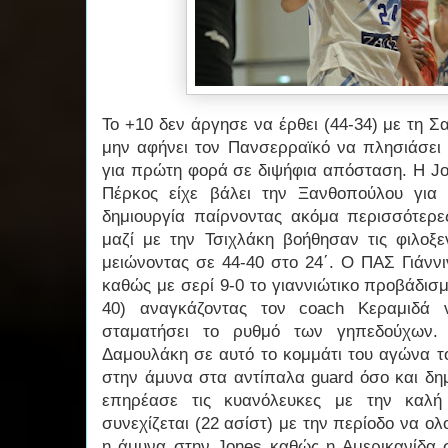
Το +10 δεν άργησε να έρθει (44-34) με τη Σ
μην αφήνει τον Πανσερραϊκό να πλησιάσει 
για πρώτη φορά σε διψήφια απόσταση. Η Jo
Πέρκος είχε βάλει την Ξανθοπούλου για 
δημιουργία παίρνοντας ακόμα περισσότερες
μαζί με την Τσιχλάκη βοήθησαν τις φιλοξε
μειώνοντας σε 44-40 στο 24΄. Ο ΠΑΣ Γιάννι
καθώς με σερί 9-0 το γιαννιώτικο προβάδισ
40) αναγκάζοντας τον coach Κεραμιδά 
σταματήσει το ρυθμό των γηπεδούχων. 
Δαμουλάκη σε αυτό το κομμάτι του αγώνα τ
στην άμυνα στα αντίπαλα guard όσο και δη
επηρέασε τις κυανόλευκες με την καλή
συνεχίζεται (22 ασίστ) με την περίοδο να ολ
η άμυνα στην Jones καθώς η Αμερικανίδα 