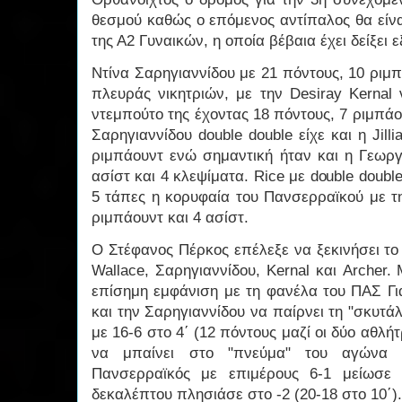
θεσμού καθώς ο επόμενος αντίπαλος θα είν
της Α2 Γυναικών, η οποία βέβαια έχει δείξει ε
Ντίνα Σαρηγιαννίδου με 21 πόντους, 10 ριμ
πλευράς νικητριών, με την Desiray Kernal 
ντεμπούτο της έχοντας 18 πόντους, 7 ριμπάο
Σαρηγιαννίδου double double είχε και η Jill
ριμπάουντ ενώ σημαντική ήταν και η Γεωργ
ασίστ και 4 κλεψίματα. Rice με double doubl
5 τάπες η κορυφαία του Πανσερραϊκού με τη
ριμπάουντ και 4 ασίστ.
Ο Στέφανος Πέρκος επέλεξε να ξεκινήσει το πα
Wallace, Σαρηγιαννίδου, Kernal και Archer.
επίσημη εμφάνιση με τη φανέλα του ΠΑΣ Γι
και την Σαρηγιαννίδου να παίρνει τη "σκυτ
με 16-6 στο 4΄ (12 πόντους μαζί οι δύο αθλήτ
να μπαίνει στο "πνεύμα" του αγώνα 
Πανσερραϊκός με επιμέρους 6-1 μείωσε 
δεκαλέπτου πλησιάσε στο -2 (20-18 στο 10΄).