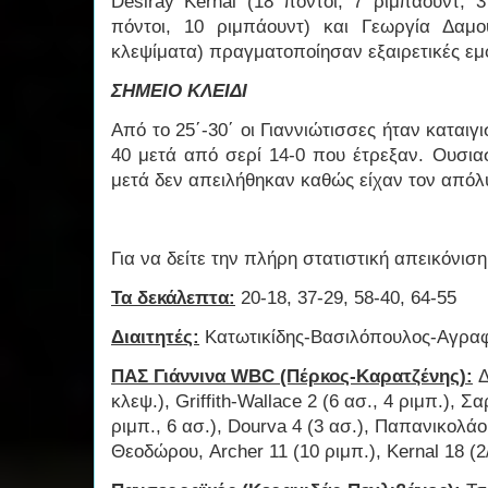
Desiray Kernal (18 πόντοι, 7 ριμπάουντ, 3 
πόντοι, 10 ριμπάουντ) και Γεωργία Δαμο
κλεψίματα) πραγματοποίησαν εξαιρετικές εμφ
ΣΗΜΕΙΟ ΚΛΕΙΔΙ
Από το 25΄-30΄ οι Γιαννιώτισσες ήταν καταιγι
40 μετά από σερί 14-0 που έτρεξαν. Ουσιασ
μετά δεν απειλήθηκαν καθώς είχαν τον απόλυ
Για να δείτε την πλήρη στατιστική απεικόνι
Τα δεκάλεπτα:
20-18, 37-29, 58-40, 64-55
Διαιτητές:
Κατωτικίδης-Βασιλόπουλος-Αγρα
ΠΑΣ Γιάννινα WBC (Πέρκος-Καρατζένης):
Δ
κλεψ.), Griffith-Wallace 2 (6 ασ., 4 ριμπ.), Σ
ριμπ., 6 ασ.), Dourva 4 (3 ασ.), Παπανικολά
Θεοδώρου, Archer 11 (10 ριμπ.), Kernal 18 (2/