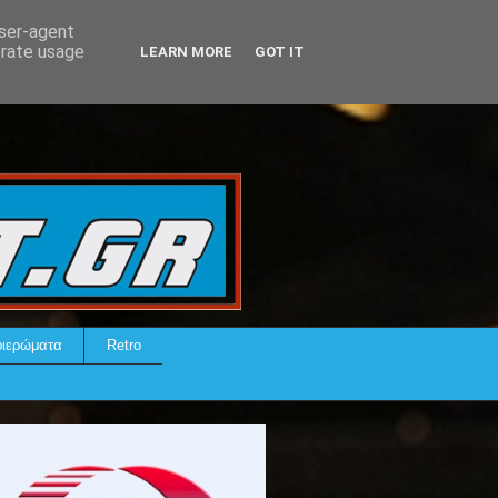
user-agent
erate usage
LEARN MORE
GOT IT
ιερώματα
Retro