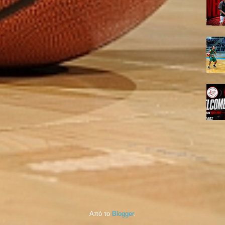
Από το
Blogger
.