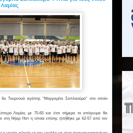
 Λαμίας
ο 6ο Τουρνουά αγάπης "Μαργαρίτα Σαπλαούρα" στο οποίο
Έσπερο Λαμίας με 75-65 και έτσι σήμερα το απόγευμα θα
τι στη Νήαρ Ηστ η οποία επίσης ηττήθηκε με 62-57 από τον
ί ο μικρός τελικός με τον μεγάλο να είναι προγραμματισμένος