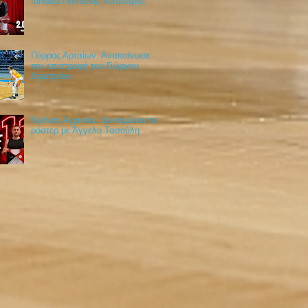
forward Παντελής Κατσιάρης
Πύρρος Αρταίων: Ανακοίνωσε
την επιστροφή του Γιώργου
Δημητρίου
Κρόνος Αγρινίου: Δυναμώνει το
ρόστερ με Άγγελο Τασούλη