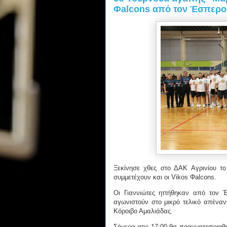
Φalcons από τον Έσπερο
Ξεκίνησε χθες στο ΔΑΚ Αγρινίου τ
συμμετέχουν και οι Vikos Φalcons.
Οι Γιαννιώτες ηττήθηκαν από τον 
αγωνιστούν στο μικρό τελικό απέναν
Κόροιβο Αμαλιάδας.
Σήμερα στις 17:00 θα πραγματοποιηθε