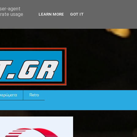
user-agent
erate usage
LEARN MORE
GOT IT
ιερώματα
Retro