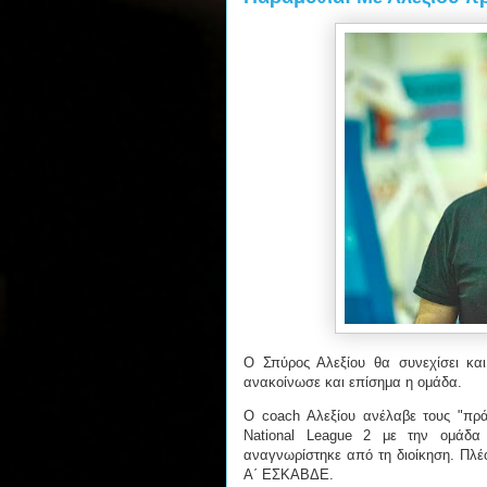
Ο Σπύρος Αλεξίου θα συνεχίσει κα
ανακοίνωσε και επίσημα η ομάδα.
Ο coach Αλεξίου ανέλαβε τους "πρά
National League 2 με την ομάδα ν
αναγνωρίστηκε από τη διοίκηση. Πλέ
Α΄ ΕΣΚΑΒΔΕ.