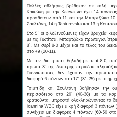
Πολλές αθλήτριες βρέθηκαν σε καλή μέ
Κρικώνη με την Kaleva να έχει 14 πόντους,
προσθέτουν από 11 και την Μπαρτζώκα 10. 
Σουλτάνη, 14 η Tanturovska και 13 η Κουτσο
Στο 5΄ οι φιλοξενούμενες είχαν βραχεία κε
με τις Γιωτίτσα, Μπαρτζώκα πρωταγωνίστρι
8΄. Με σερί 8-0 μέχρι και το τέλος του δε
στο +9 (20-11).
Με τον ίδιο τρόπο, δηλαδή με σερί 8-0, α
πρώτα 3΄ της δεύτερης περιόδου πλησιάζοντ
Γιαννιώτισσες δεν έχασαν την πρωτοπορί
διαφορά 6 πόντων στο 17΄ (31-25) με το ημίχ
Τσιμπίδη και Σουλτάνη βοήθησαν την ο
περισσότερο στο 26΄ (40-38) με τα κορ
κρατιούνται μπροστά ολοκληρώνοντας το δε
Ioannina WBC είχε μικρή διαφορά 3 πόντων (
συνέχεια με διαφορές 4 πόντων (60-56 στο 