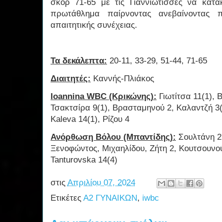
σκορ 71-65 με τις Γιαννιώτισσες να κατα
πρωτάθλημα παίρνοντας ανεβαίνοντας π
απαιτητικής συνέχειας.
Τα δεκάλεπτα:
20-11, 33-29, 51-44, 71-65
Διαιτητές:
Καννής-Πλιάκος
Ioannina WBC (Κρικώνης):
Γιωτίτσα 11(1), 
Τσακτσίρα 9(1), Βρασταμηνού 2, Καλαντζή 3(
Kaleva 14(1), Ρίζου 4
Ανόρθωση Βόλου (Μπαντίδης):
Σουλτάνη 27
Ξενοφώντος, Μιχαηλίδου, Ζήτη 2, Κουτσουνού
Tanturovska 14(4)
στις
Απριλίου 07, 2024
Ετικέτες
Α2 ΓΥΝΑΙΚΩΝ
,
iwbc