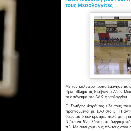
τους Μεσολογγίτες
Με τον καλύτερο τρόπο ξεκίνησε τις 
Πρωταθλήματος Εφήβων ο Λέων Μεσολ
το απόγευμα στο ΔΑΚ Μεσολογγίου.
Ο Σωτήρης Φαράντος είδε τους παίκ
προηγούμενοι με 10-0 στο 3΄. Η αντ
όμως αυτό δεν κράτησε πολύ με τη δι
Ντέκα να δίνει λύσεις στο ζωγραφιστό 
π.). Με συνεχόμενους πόντους στον α