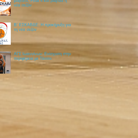
playoffs, Final 4 και playout η
νέα σεζόν
Β΄ ΕΣΚΑΒΔΕ: Η προκήρυξη για
τη νέα σεζόν
ΑΓΣ Ιωαννίνων: Ενίσχυση στην
περιφέρεια με Τάσσο