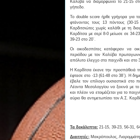
Καλύβα να διαμορφώνει το 21-15 στο
γήπεδο.
Το double score ήρθε γρήγορα για το
φτάνοντας τους 13 πόντους (30-1
Καρδιτσιώτες χωρίς καλάθι με τη διαφ
Καρδίτσα με σερί 8-0 μείωσε σε 34-2
39-23 στο 20΄.
Οι οικοδεσπότες κατάφεραν να οικ
περιόδου με τον Καλύβα πρωταγωνισ
απόλυτο έλεγχο στο παιχνίδι και στο
Η Καρδίτσα έκανε την προσπάθειά τη
έφτασε στο -13 (61-48 στο 38΄). Η δη
έβαλε τον επίλογο ουσιαστικά στο πα
Λέοντα Μεσολογγίου να ξεκινά με το
και πλέον να ετοιμάζεται για το παιχ
αύριο θα αντιμετωπίσει τον Α.Σ. Καρδ
Τα δεκάλεπτα:
21-15, 39-23, 56-31, 6
Διαιτητές:
Μακρόπουλος, Λιαρομμάτη