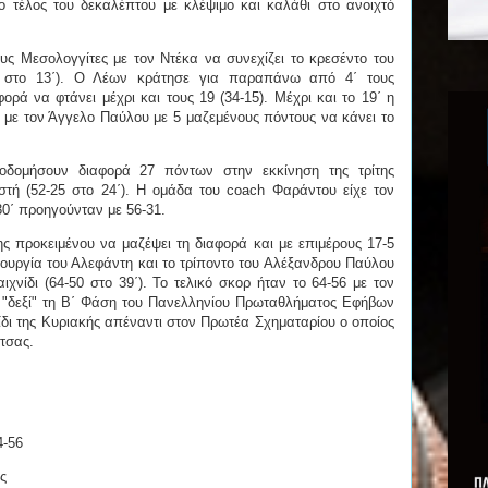
 τέλος του δεκαλέπτου με κλέψιμο και καλάθι στο ανοιχτό
υς Μεσολογγίτες με τον Ντέκα να συνεχίζει το κρεσέντο του
5 στο 13΄). Ο Λέων κράτησε για παραπάνω από 4΄ τους
ορά να φτάνει μέχρι και τους 19 (34-15). Μέχρι και το 19΄ η
3 με τον Άγγελο Παύλου με 5 μαζεμένους πόντους να κάνει το
οδομήσουν διαφορά 27 πόντων στην εκκίνηση της τρίτης
τή (52-25 στο 24΄). Η ομάδα του coach Φαράντου είχε τον
 30΄ προηγούνταν με 56-31.
ς προκειμένου να μαζέψει τη διαφορά και με επιμέρους 17-5
μιουργία του Αλεφάντη και το τρίποντο του Αλέξανδρου Παύλου
ιχνίδι (64-50 στο 39΄). Το τελικό σκορ ήταν το 64-56 με τον
 "δεξί" τη Β΄ Φάση του Πανελληνίου Πρωταθλήματος Εφήβων
νίδι της Κυριακής απέναντι στον Πρωτέα Σχηματαρίου ο οποίος
ίτσας.
4-56
ς