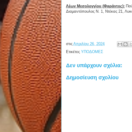
Λέων Μεσολογγίου (Φαράντος):
Παύλ
Διαμαντόπουλος Ν. 1, Ντέκας 21, Λυκ
στις
Απριλίου 26, 2024
Ετικέτες
ΥΠΟΔΟΜΕΣ
Δεν υπάρχουν σχόλια:
Δημοσίευση σχολίου