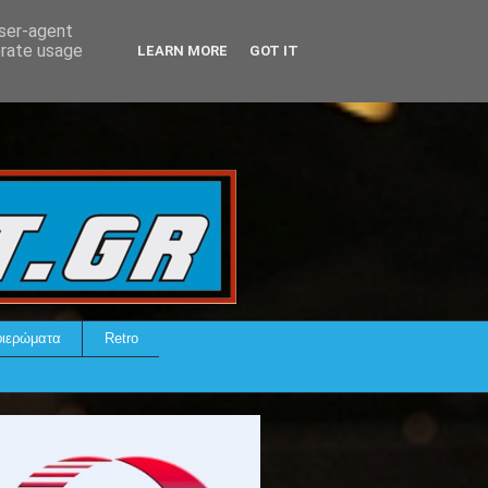
user-agent
erate usage
LEARN MORE
GOT IT
ιερώματα
Retro