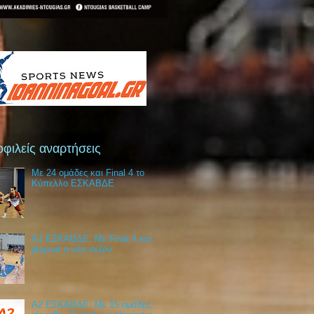
φιλείς αναρτήσεις
Με 24 ομάδες και Final 4 το
Κύπελλο ΕΣΚΑΒΔΕ
Α1 ΕΣΚΑΒΔΕ: Με Final 4 και
playout η νέα σεζόν
Α2 ΕΣΚΑΒΔΕ: Με 15 ομάδες,