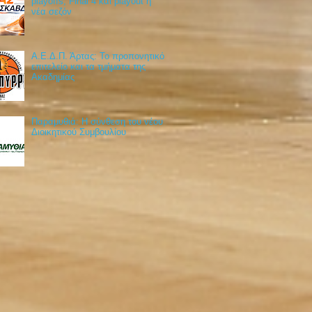
playoffs, Final 4 και playout η
νέα σεζόν
Α.Ε.Δ.Π. Άρτας: Το προπονητικό
επιτελείο και τα τμήματα της
Ακαδημίας
Παραμυθιά: Η σύνθεση του νέου
Διοικητικού Συμβουλίου