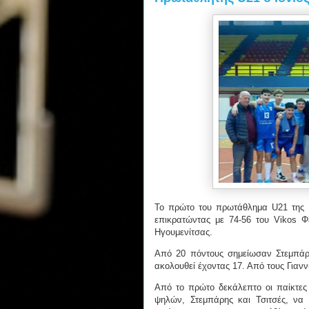
Το πρώτο του πρωτάθλημα U21 της 
επικρατώντας με 74-56 του Vikos 
Ηγουμενίτσας.
Από 20 πόντους σημείωσαν Στεμπάρη
ακολουθεί έχοντας 17. Από τους Γιανν
Από το πρώτο δεκάλεπτο οι παίκτες
ψηλών, Στεμπάρης και Τσιτσές, να