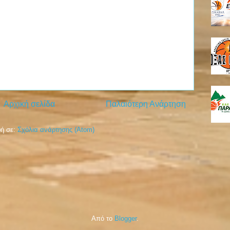
Αρχική σελίδα
Παλαιότερη Ανάρτηση
ή σε:
Σχόλια ανάρτησης (Atom)
Από το
Blogger
.