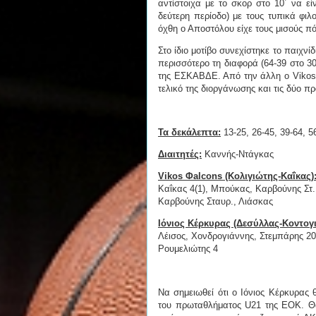
αντίστοιχα με το σκορ στο 10΄ να ε
δεύτερη περίοδο) με τους τυπικά φιλ
όχθη ο Αποστόλου είχε τους μισούς πό
Στο ίδιο μοτίβο συνεχίστηκε το παιχνί
περισσότερο τη διαφορά (64-39 στο 30
της ΕΣΚΑΒΔΕ. Από την άλλη ο Vikos 
τελικό της διοργάνωσης και τις δύο π
Τα δεκάλεπτα:
13-25, 26-45, 39-64, 5
Διαιτητές:
Καννής-Ντάγκας
Vikos Φalcons (Κολιγιώτης-Καΐκας)
Καΐκας 4(1), Μπούκας, Καρβούνης Στ. 
Καρβούνης Σταυρ., Λιάσκας
Ιόνιος Κέρκυρας (Δεσύλλας-Κοντογι
Λέισος, Χονδρογιάννης, Στεμπάρης 20
Ρουμελιώτης 4
Να σημειωθεί ότι ο Ιόνιος Κέρκυρα
του πρωταθλήματος U21 της ΕΟΚ. Θα 