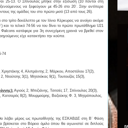
ίναι 25-13. Ο Σπίνουλας μπήκε στην εξίσωση (10 πόντοι στη
οξενούμενους να ξεφεύγουν με 45-26 στο 20΄. Στην αντίπερα
ντους της ομάδας του στο πρώτο μισό (13 από τους 26).
δι στο τρίτο δεκάλεπτο με τον Ιόνιο Κέρκυρας να ανοίγει ακόμα
΄) και το τελικό 74-56 να του δίνει το πρώτο πρωτάθλημα U21
Φalcons κατάφερε για 3η συνεχόμενη χρονιά να βρεθεί στον
ροηγούμενες είχε κατακτήσει την κούπα.
6-74
:
Χρηστάκης 4, Αλιπράντης 2, Μάρκου, Αποστόλου 17(2),
2, Ντούτσης 3(1), Μητσιόκας 9(1), Τουτουζάς 15(3),
άννης):
Αγιούς 2, Μπιζιάνης, Τσιτσές 17, Σπίνουλας 20(3),
, Κατσαρός 8(2), Μουρμούρης, Βαζούκης Φ. 3, Μητρόπουλος,
ς θα λάβει μέρος ως πρωταθλητής της ΕΣΚΑΒΔΕ στη Β΄ Φάση
βρίσκεται στο Βόρειο όμιλο όπου θα αγωνιστεί σε διπλούς