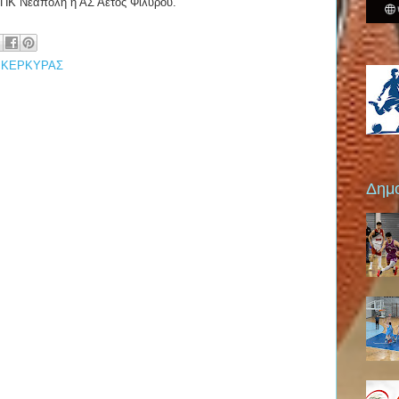
ΚΠΚ Νεάπολη ή ΑΣ Αετός Φιλύρου.
 ΚΕΡΚΥΡΑΣ
Δημο