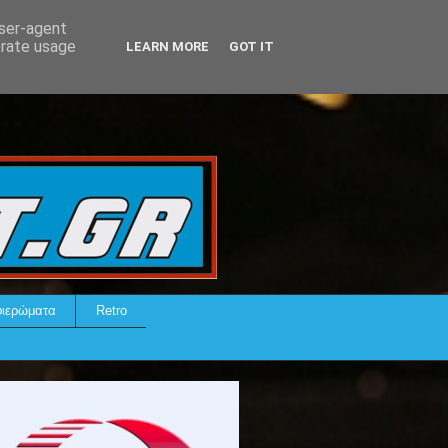
user-agent
erate usage
LEARN MORE
GOT IT
ιερώματα
Retro