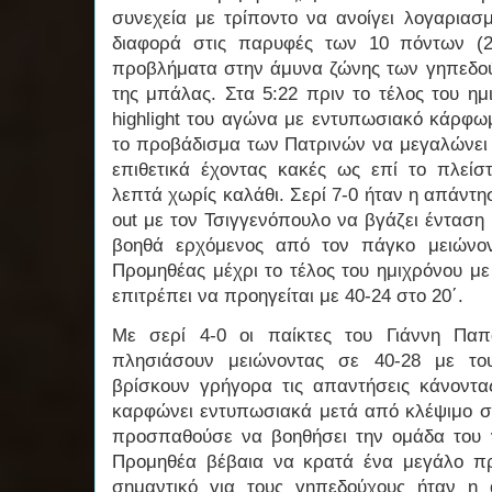
συνεχεία με τρίποντο να ανοίγει λογαριασ
διαφορά στις παρυφές των 10 πόντων (26
προβλήματα στην άμυνα ζώνης των γηπεδο
της μπάλας. Στα 5:22 πριν το τέλος του η
highlight του αγώνα με εντυπωσιακό κάρφω
το προβάδισμα των Πατρινών να μεγαλώνει (
επιθετικά έχοντας κακές ως επί το πλείσ
λεπτά χωρίς καλάθι. Σερί 7-0 ήταν η απάντη
out με τον Τσιγγενόπουλο να βγάζει ένταση
βοηθά ερχόμενος από τον πάγκο μειώνον
Προμηθέας μέχρι το τέλος του ημιχρόνου με
επιτρέπει να προηγείται με 40-24 στο 20΄.
Με σερί 4-0 οι παίκτες του Γιάννη Πα
πλησιάσουν μειώνοντας σε 40-28 με το
βρίσκουν γρήγορα τις απαντήσεις κάνοντ
καρφώνει εντυπωσιακά μετά από κλέψιμο σ
προσπαθούσε να βοηθήσει την ομάδα του 
Προμηθέα βέβαια να κρατά ένα μεγάλο πρ
σημαντικό για τους γηπεδούχους ήταν η