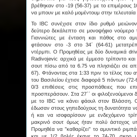
βρέθηκαν στο -19 (56-37) με το επιμέρους 10
να μπουν με καλό μομέντουμ στην τελευταία 
Το IBC συνέχισε στον ίδιο ρυθμό μειώνο
δεύτερο δεκάλεπτο σε μονοψήφιο νούμερο τ
Γιαννιώτες με ένταση και πάθος στο αμ
φτάσουν στο -3 στο 34΄ (64-61) μετατρέ
ντέρμπι. Ο Προμηθέας με δύο δυναμικά driv
Radivojevic αρχικά με έμμεσο τρίποντο κα
σουτ πίσω από τα 6.75 να πλησιάζει σε απ
67). Φτάνοντας στα 1:33 πριν το τέλος του
του Βασιλείου έχτισε διαφορά 5 πόντων (72-6
0/3 επιθέσεις στις προσπάθειες που επ
προσπεράσουν. Στα 27΄΄ οι φιλοξενούμενοι 
με το IBC να κάνει φάουλ στον Βλάσση. Ο
έδωσαν στους γηπεδούχους τη δυνατότητα ν
ή και να ισοφαρίσουν με ενδεχόμενο τρί
μακρινό σουτ όμως ήταν πολύ άστοχος υ
Προμηθέα να "καθαρίζει" το αμυντικό ριμπ
και με 1/2 βολές έκανε το 74-70, σκορ 