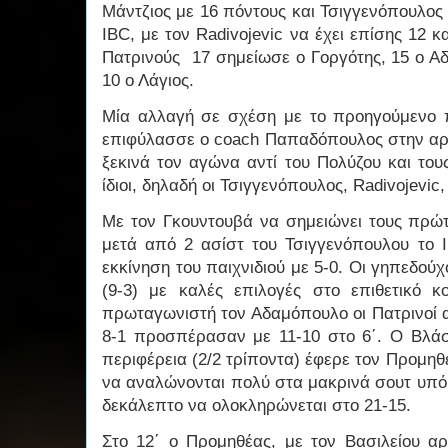
Μάντζιος με 16 πόντους και Τσιγγενόπουλος 
IBC, με τον Radivojevic να έχει επίσης 12 κ
Πατρινούς 17 σημείωσε ο Γοργότης, 15 ο Αδ
10 ο Λάγιος.
Μία αλλαγή σε σχέση με το προηγούμενο 
επιφύλασσε ο coach Παπαδόπουλος στην αρχι
ξεκινά τον αγώνα αντί του Πολύζου και του
ίδιοι, δηλαδή οι Τσιγγενόπουλος, Radivojevi
Με τον Γκουντουβά να σημειώνει τους πρώτ
μετά από 2 ασίστ του Τσιγγενόπουλου το 
εκκίνηση του παιχνιδιού με 5-0. Οι γηπεδούχ
(9-3) με καλές επιλογές στο επιθετικό 
πρωταγωνιστή τον Αδαμόπουλο οι Πατρινοί 
8-1 προσπέρασαν με 11-10 στο 6΄. Ο Βλάσ
περιφέρεια (2/2 τρίποντα) έφερε τον Προμηθέ
να αναλώνονται πολύ στα μακρινά σουτ υπό
δεκάλεπτο να ολοκληρώνεται στο 21-15.
Στο 12΄ ο Προμηθέας, με τον Βασιλείου αρ