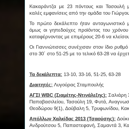
Κακαράντζα με 23 πόντους και Τασουλή 
καλές εμφανίσεις από την ομάδα του Γιώργο
Το πρώτο δεκάλεπτο ήταν ανταγωνιστικό 
όμως οι γηπεδούχες προϊόντος του χρόνο
καταφέρνοντας με επιμέρους 20-6 να κλείσου
Οι Γιαννιώτισσες συνέχισαν στον ίδιο ρυθμό
στο 30΄ στο 51-25 με το τελικό 63-28 να έρχ
Τα δεκάλεπτα:
13-10, 33-16, 51-25, 63-28
Διαιτητές:
Λυγούρας Σταμπουλής
ΑΓΣΙ WBC (Σιαμέτης-Ντινάλεξης):
Σαλιάρη 3
Παπαβασιλείου, Τασούλη 19, Φυτά, Αναγνωσ
Θεοδώρου 9(1), Δούβαλη 5, Τρυφωνίδου, Κακ
Απόλλων Χαλκίδας 2013 (Τσαούσης):
Δούκα
Ανδρούτσου 5, Παπαστεφανή, Σαμαντά 3, Κα