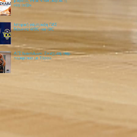
playoffs, Final 4 και playout η
νέα σεζόν
Ιστορική σύμπραξη ΠΑΣ
Γιάννινα WBC και IBC
ΑΓΣ Ιωαννίνων: Ενίσχυση στην
περιφέρεια με Τάσσο