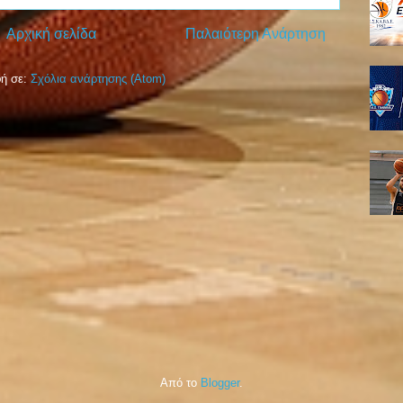
Αρχική σελίδα
Παλαιότερη Ανάρτηση
ή σε:
Σχόλια ανάρτησης (Atom)
Από το
Blogger
.