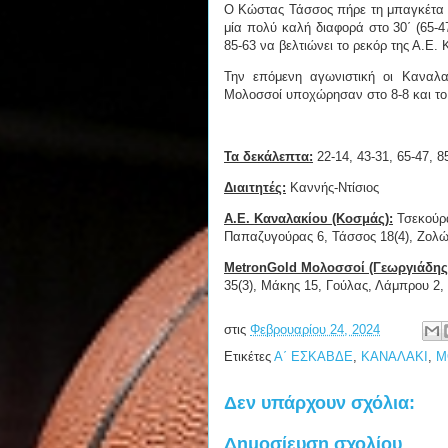
Ο Κώστας Τάσσος πήρε τη μπαγκέτα επ
μία πολύ καλή διαφορά στο 30΄ (65-47)
85-63 να βελτιώνει το ρεκόρ της Α.Ε.
Την επόμενη αγωνιστική οι Καναλα
Μολοσσοί υποχώρησαν στο 8-8 και το
Τα δεκάλεπτα:
22-14, 43-31, 65-47, 8
Διαιτητές:
Καννής-Ντίσιος
Α.Ε. Καναλακίου (Κοσμάς):
Τσεκούρα
Παπαζυγούρας 6, Τάσσος 18(4), Ζολώτ
MetronGold Μολοσσοί (Γεωργιάδης
35(3), Μάκης 15, Γούλας, Λάμπρου 2,
στις
Φεβρουαρίου 24, 2024
Ετικέτες
Α΄ ΕΣΚΑΒΔΕ
,
ΚΑΝΑΛΑΚΙ
,
Μ
Δεν υπάρχουν σχόλια:
Δημοσίευση σχολίου