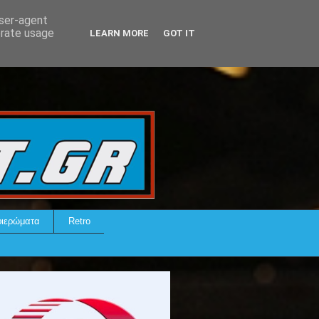
user-agent
erate usage
LEARN MORE
GOT IT
ιερώματα
Retro