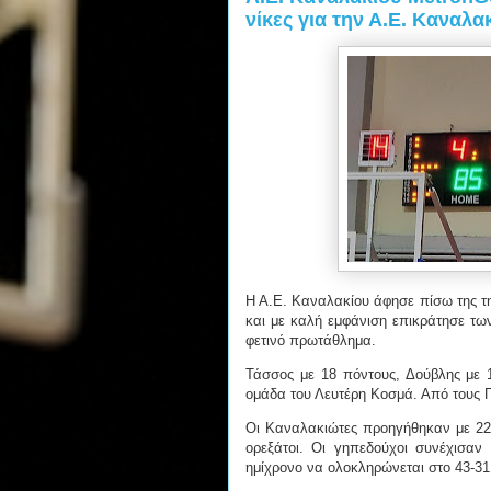
νίκες για την Α.Ε. Καναλα
Η Α.Ε. Καναλακίου άφησε πίσω της τ
και με καλή εμφάνιση επικράτησε τω
φετινό πρωτάθλημα.
Τάσσος με 18 πόντους, Δούβλης με 1
ομάδα του Λευτέρη Κοσμά. Από τους Γ
Οι Καναλακιώτες προηγήθηκαν με 22-
ορεξάτοι. Οι γηπεδούχοι συνέχισαν
ημίχρονο να ολοκληρώνεται στο 43-3