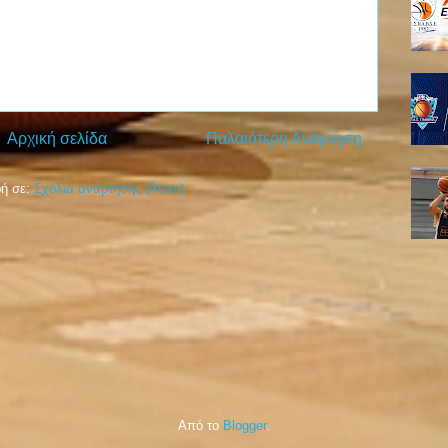
Αρχική σελίδα
Παλαιότερη Ανάρτηση
ή σε:
Σχόλια ανάρτησης (Atom)
Από το
Blogger
.