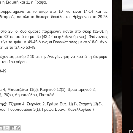
 η Σταμπή και 11 η Γράψα.
σορροπημένο με το σκορ στο 10΄ να είναι 14-14 και τις
 διαφορές σε όλο το δεύτερο δεκάλεπτο. Ημίχρονο στο 29-25
α στο 25΄ οι δύο ομάδες παρέμεναν κοντά στο σκορ (32-31 η
ο 30΄ σε αυτό το μοτίβο (43-42 οι φιλοξενούμενες). Φτάνοντας
ίχε τα ηνία με 49-45 όμως οι Γιαννιώτισσες με σερί 8-0 μέχρι
η με το τελικό 53-49.
 έχοντας ρεκόρ 2-10 με την Αναγέννηση να κρατά τη διαφορά
δι του 1ου γύρου.
3-49
 4, Μπαρτζώκα 11(3), Κρητικού 12(1), Βρασταμηνού 2,
ρή, Ρίζου, Δημοπούλου, Παπαδιά.
ης):
Τζήμου 4, Στεργίου 2, Γράψα Ευτ. 11(1), Σταμπή 13(3),
λου, Πουρπουτίδου 3(1), Γράψα Ευαγ., Κανέλλογλου 7,