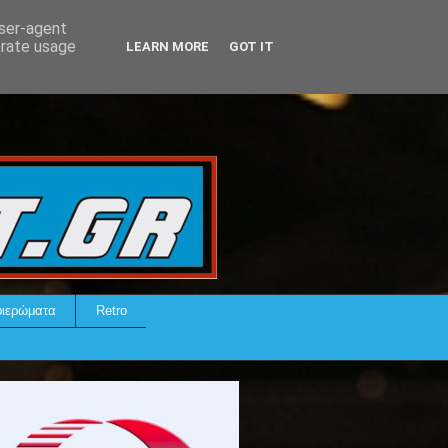
user-agent
erate usage
LEARN MORE
GOT IT
ιερώματα
Retro