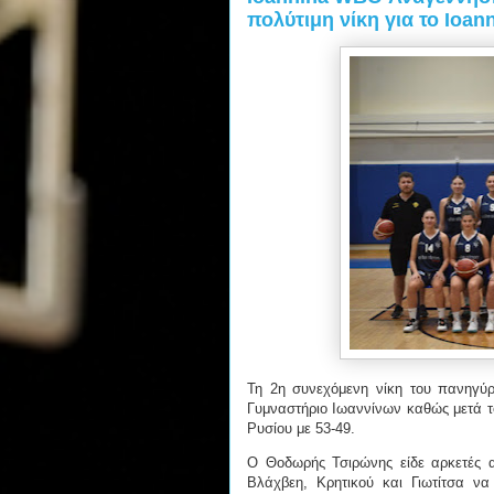
πολύτιμη νίκη για το Ioa
Τη 2η συνεχόμενη νίκη του πανηγύρ
Γυμναστήριο Ιωαννίνων καθώς μετά τ
Ρυσίου με 53-49.
Ο Θοδωρής Τσιρώνης είδε αρκετές αθ
Βλάχβεη, Κρητικού και Γιωτίτσα ν