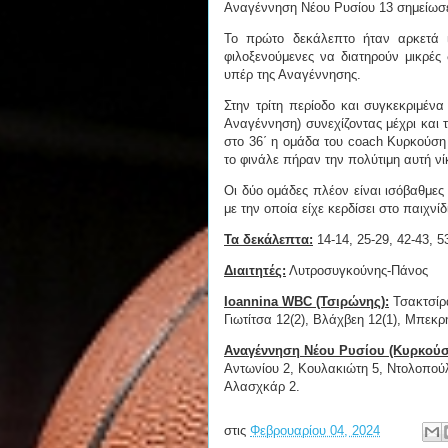
Αναγέννηση Νέου Ρυσίου 13 σημείωσε
Το πρώτο δεκάλεπτο ήταν αρκετά ι
φιλοξενούμενες να διατηρούν μικρές
υπέρ της Αναγέννησης.
Στην τρίτη περίοδο και συγκεκριμέν
Αναγέννηση) συνεχίζοντας μέχρι και τ
στο 36΄ η ομάδα του coach Κυρκούση ε
το φινάλε πήραν την πολύτιμη αυτή νίκ
Οι δύο ομάδες πλέον είναι ισόβαθμες
με την οποία είχε κερδίσει στο παιχνί
Τα δεκάλεπτα:
14-14, 25-29, 42-43, 5
Διαιτητές:
Λυτροσυγκούνης-Πάνος
Ioannina WBC (Τσιρώνης):
Τσακτσίρα
Γιωτίτσα 12(2), Βλάχβεη 12(1), Μπεκ
Αναγέννηση Νέου Ρυσίου (Κυρκούσ
Αντωνίου 2, Κουλακιώτη 5, Ντολοπού
Αλασχκάρ 2.
στις
Φεβρουαρίου 04, 2024