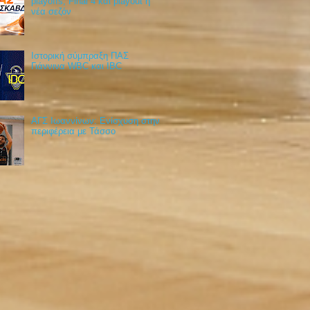
playoffs, Final 4 και playout η
νέα σεζόν
Ιστορική σύμπραξη ΠΑΣ
Γιάννινα WBC και IBC
ΑΓΣ Ιωαννίνων: Ενίσχυση στην
περιφέρεια με Τάσσο