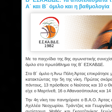
Α΄ και Β΄ όμιλο και η βαθμολογία
Με τα παιχνίδια της 8ης αγωνιστικής συνεχίσ
όμιλο στο πρωτάθλημα της Β΄ ΕΣΚΑΒΔΕ.
Στο Β΄ όμιλο η Άνω Πόλη Άρτας επικράτησε 
κατακτώντας την 5η της νίκη. Πρώτος σκόρ
πόντους, 13 πρόσθεσε ο Νούτσος και 10 ο Θ
είχε ο Μαρτίνεθ, 16 ο Αθανασόπουλος και 14
Την 4η νίκη του πανηγύρισε ο Β.Α.Ο. Άρτας 
Αχιλλέα Νεοχωρίου. Τράντζας και Γεωργάκη
αντίστοιχα. Ψαθάς και Γκαρτζονίκας ξεχ