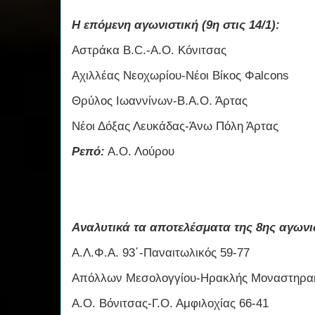
Η επόμενη αγωνιστική (9η στις 14/1):
Αστράκα B.C.-Α.Ο. Κόνιτσας
Αχιλλέας Νεοχωρίου-Νέοι Βίκος Φalcons
Θρύλος Ιωαννίνων-Β.Α.Ο. Άρτας
Νέοι Δόξας Λευκάδας-Άνω Πόλη Άρτας
Ρεπό:
Α.Ο. Λούρου
Αναλυτικά τα αποτελέσματα της 8ης αγωνισ
Α.Λ.Φ.Α. 93΄-Παναιτωλικός 59-77
Απόλλων Μεσολογγίου-Ηρακλής Μοναστηρακ
Α.Ο. Βόνιτσας-Γ.Ο. Αμφιλοχίας 66-41