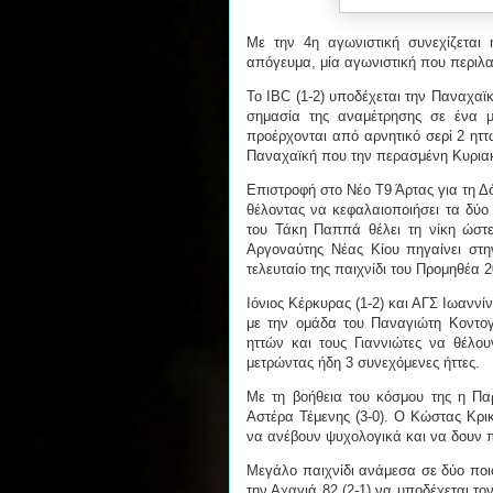
Με την 4η αγωνιστική συνεχίζεται
απόγευμα, μία αγωνιστική που περιλα
Το IBC (1-2) υποδέχεται την Παναχαϊκή
σημασία της αναμέτρησης σε ένα μ
προέρχονται από αρνητικό σερί 2 ηττ
Παναχαϊκή που την περασμένη Κυριακ
Επιστροφή στο Νέο Τ9 Άρτας για τη Δό
θέλοντας να κεφαλαιοποιήσει τα δύ
του Τάκη Παππά θέλει τη νίκη ώστε
Αργοναύτης Νέας Κίου πηγαίνει στη
τελευταίο της παιχνίδι του Προμηθέα 2
Ιόνιος Κέρκυρας (1-2) και ΑΓΣ Ιωαννί
με την ομάδα του Παναγιώτη Κοντογι
ηττών και τους Γιαννιώτες να θέλου
μετρώντας ήδη 3 συνεχόμενες ήττες.
Με τη βοήθεια του κόσμου της η Παρ
Αστέρα Τέμενης (3-0). Ο Κώστας Κρικ
να ανέβουν ψυχολογικά και να δουν π
Μεγάλο παιχνίδι ανάμεσα σε δύο ποι
την Αχαγιά 82 (2-1) να υποδέχεται το