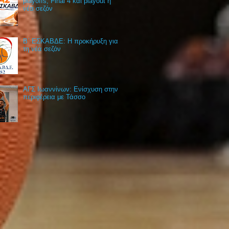
playoffs, Final 4 και playout η
νέα σεζόν
Β΄ ΕΣΚΑΒΔΕ: Η προκήρυξη για
τη νέα σεζόν
ΑΓΣ Ιωαννίνων: Ενίσχυση στην
περιφέρεια με Τάσσο