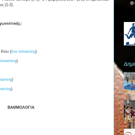
ς (1-2).
γωνιστικής:
Κίου (
live streaming
)
 streaming
)
Δημο
reaming
)
reaming
)
ΒΑΘΜΟΛΟΓΙΑ