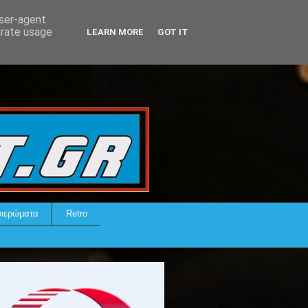
user-agent
erate usage
LEARN MORE
GOT IT
ιερώματα
Retro