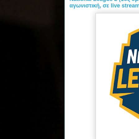
αγωνιστική, σε live strea