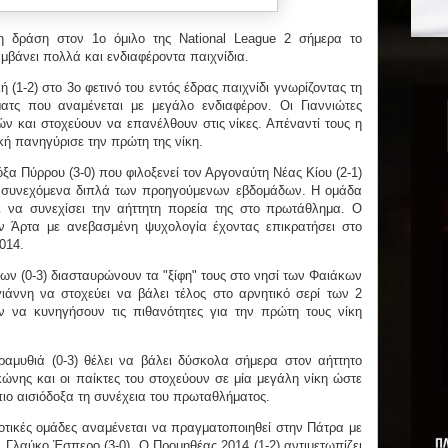
 η δράση στον 1ο όμιλο της National League 2 σήμερα το
μβάνει πολλά και ενδιαφέροντα παιχνίδια.
 (1-2) στο 3ο φετινό του εντός έδρας παιχνίδι γνωρίζοντας τη
ατς που αναμένεται με μεγάλο ενδιαφέρον. Οι Γιαννιώτες
ών και στοχεύουν να επανέλθουν στις νίκες. Απέναντί τους η
ή πανηγύρισε την πρώτη της νίκη.
ξα Πύρρου (3-0) που φιλοξενεί τον Αργοναύτη Νέας Κίου (2-1)
ο συνεχόμενα διπλά των προηγούμενων εβδομάδων. Η ομάδα
 να συνεχίσει την αήττητη πορεία της στο πρωτάθλημα. Ο
ν Άρτα με ανεβασμένη ψυχολογία έχοντας επικρατήσει στο
014.
νων (0-3) διασταυρώνουν τα "ξίφη" τους στο νησί των Φαιάκων
άννη να στοχεύει να βάλει τέλος στο αρνητικό σερί των 2
ν να κυνηγήσουν τις πιθανότητες για την πρώτη τους νίκη
αμυθιά (0-3) θέλει να βάλει δύσκολα σήμερα στον αήττητο
ώνης και οι παίκτες του στοχεύουν σε μία μεγάλη νίκη ώστε
ιο αισιόδοξα τη συνέχεια του πρωταθλήματος.
οτικές ομάδες αναμένεται να πραγματοποιηθεί στην Πάτρα με
ν Γλαύκο Έσπερο (3-0). Ο Προμηθέας 2014 (1-2) αντιμετωπίζει