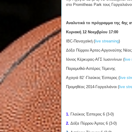
στο Promitheas Park τους Γαργαλιάνου
Αναλυτικά το πρόγραμμα της 4ης α
Κυριακή 12 Νοεμβρίου 17:00
IBC-Παναχαϊκή (
live streaming
)
Δόξα Πύρρου Άρτας-Αργοναύτης Νέας 
Ιόνιος Κέρκυρας-ΑΓΣ Ιωαννίνων (
live
Παραμυθιά-Αστέρας Τέμενης
Αχαγιά 82΄-Γλαύκος Έσπερος (
live st
Προμηθέας 2014-Γαργαλιάνοι (
live st
1.
Γλαύκος Έσπερος 6 (3-0)
2.
Δόξα Πύρρου Άρτας 6 (3-0)