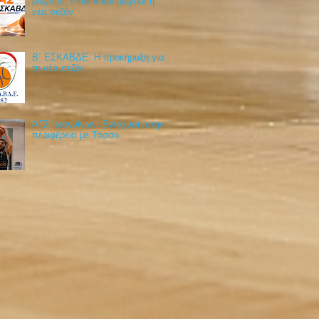
playoffs, Final 4 και playout η
νέα σεζόν
Β΄ ΕΣΚΑΒΔΕ: Η προκήρυξη για
τη νέα σεζόν
ΑΓΣ Ιωαννίνων: Ενίσχυση στην
περιφέρεια με Τάσσο