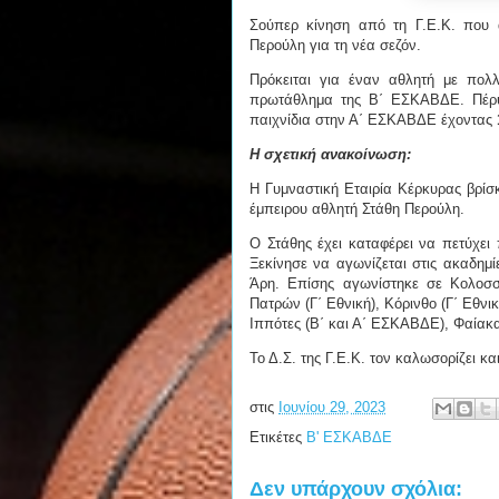
Σούπερ κίνηση από τη Γ.Ε.Κ. που 
Περούλη για τη νέα σεζόν.
Πρόκειται για έναν αθλητή με πολ
πρωτάθλημα της Β΄ ΕΣΚΑΒΔΕ. Πέρυ
παιχνίδια στην Α΄ ΕΣΚΑΒΔΕ έχοντας
Η σχετική ανακοίνωση:
Η Γυμναστική Εταιρία Κέρκυρας βρίσ
έμπειρου αθλητή Στάθη Περούλη.
Ο Στάθης έχει καταφέρει να πετύχει 
Ξεκίνησε να αγωνίζεται στις ακαδημ
Άρη. Επίσης αγωνίστηκε σε Κολοσσ
Πατρών (Γ΄ Εθνική), Κόρινθο (Γ΄ Εθν
Ιππότες (Β΄ και Α΄ ΕΣΚΑΒΔΕ), Φαίακας
Το Δ.Σ. της Γ.Ε.Κ. τον καλωσορίζει κα
στις
Ιουνίου 29, 2023
Ετικέτες
Β' ΕΣΚΑΒΔΕ
Δεν υπάρχουν σχόλια: