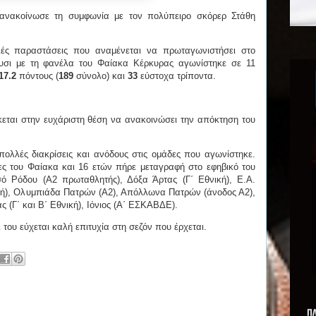
ανακοίνωσε τη συμφωνία με τον πολύπειρο σκόρερ Στάθη
λές παραστάσεις που αναμένεται να πρωταγωνιστήσει στο
σι με τη φανέλα του Φαίακα Κέρκυρας αγωνίστηκε σε 11
17.2
πόντους (
189
σύνολο) και
33
εύστοχα τρίποντα.
κεται στην ευχάριστη θέση να ανακοινώσει την απόκτηση του
πολλές διακρίσεις και ανόδους στις ομάδες που αγωνίστηκε.
ίες του Φαίακα και 16 ετών πήρε μεταγραφή στο εφηβικό του
ό Ρόδου (Α2 πρωταθλητής), Δόξα Άρτας (Γ΄ Εθνική), Ε.Α.
ική), Ολυμπιάδα Πατρών (Α2), Απόλλωνα Πατρών (άνοδος Α2),
 (Γ΄ και Β΄ Εθνική), Ιόνιος (Α΄ ΕΣΚΑΒΔΕ).
ι του εύχεται καλή επιτυχία στη σεζόν που έρχεται.