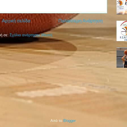
Αρχική σελίδα
Παλαιότερη Ανάρτηση
ή σε:
Σχόλια ανάρτησης (Atom)
Από το
Blogger
.