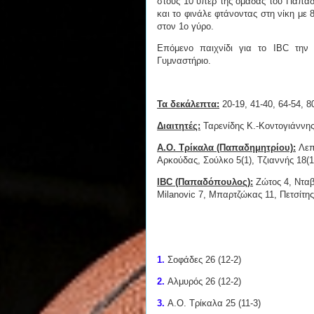
στους 10 υπέρ της ομάδας του Παπαδη
και το φινάλε φτάνοντας στη νίκη με 
στον 1ο γύρο.
Επόμενο παιχνίδι για το IBC την
Γυμναστήριο.
Τα δεκάλεπτα:
20-19, 41-40, 64-54, 8
Διαιτητές:
Ταρενίδης Κ.-Κοντογιάννη
Α.Ο. Τρίκαλα (Παπαδημητρίου):
Λεπε
Αρκούδας, Σούλκο 5(1), Τζιαννής 18(
IBC (Παπαδόπουλος):
Ζώτος 4, Νταβ
Milanovic 7, Μπαρτζώκας 11, Πετσίτης
1.
Σοφάδες 26 (12-2)
2.
Αλμυρός 26 (12-2)
3.
Α.Ο. Τρίκαλα 25 (11-3)