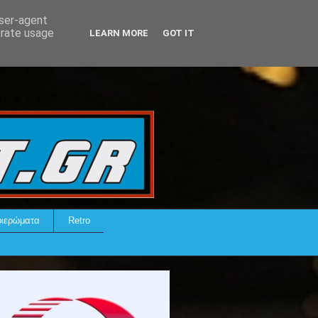
user-agent
erate usage
LEARN MORE
GOT IT
ιερώματα
Retro