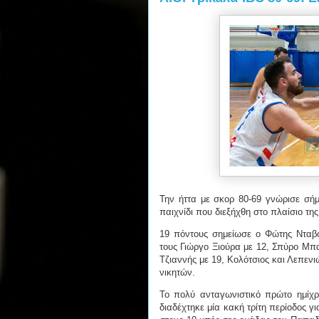
Την ήττα με σκορ 80-69 γνώρισε σήμ
παιχνίδι που διεξήχθη στο πλαίσιο της
19 πόντους σημείωσε ο Φώτης Νταβ
τους Γιώργο Ξιούρα με 12, Σπύρο Μπ
Τζιαννής με 19, Κολότσιος και Λεπενιώ
νικητών.
Το πολύ ανταγωνιστικό πρώτο ημίχ
διαδέχτηκε μία κακή τρίτη περίοδος γι