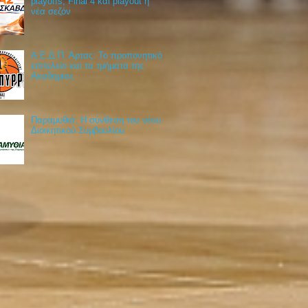
playoffs, Final 4 και playout η
νέα σεζόν
Α.Ε.Δ.Π. Άρτας: Το προπονητικό
επιτελείο και τα τμήματα της
Ακαδημίας
Παραμυθιά: Η σύνθεση του νέου
Διοικητικού Συμβουλίου