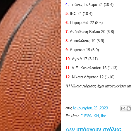
4.
Τιτάνες Παλαμά 24 (10-4)
5.
IBC 24 (10-4)
6.
Παραμυθιά 22 (8-6)
7.
Ανόρθωση Βόλου 20 (6-8)
8.
Αμπελώνας 19 (5-9)
9.
Άμφισσα 19 (5-9)
10.
Αγριά 17 (3-11)
11.
Α.Ε. Καναλακίου 15 (1-13)
12.
Νίκαια Λάρισας 12 (1-10)
*Η Νίκαια Λάρισας έχει αποχωρήσει 
στις
Ιανουαρίου 25, 2023
Ετικέτες
Γ' ΕΘΝΙΚΗ
,
ibc
Δεν υπάρχουν σχόλια: