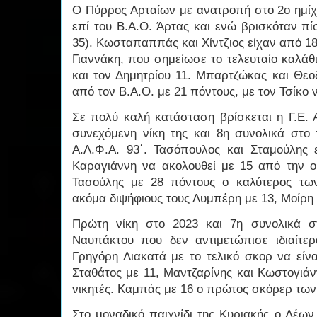
Ο Πύρρος Αρταίων με ανατροπή στο 2ο ημίχ
επί του Β.Α.Ο. Άρτας και ενώ βρισκόταν πί
35). Κωσταπαππάς και Χίντζιος είχαν από 18
Γιαννάκη, που σημείωσε το τελευταίο καλάθι
και τον Δημητρίου 11. Μπαρτζώκας και Θε
από τον Β.Α.Ο. με 21 πόντους, με τον Τσίκο 
Σε πολύ καλή κατάσταση βρίσκεται η Γ.Ε. 
συνεχόμενη νίκη της και 8η συνολικά στο
Α.Λ.Φ.Α. 93΄. Τασόπουλος και Σταμούλης
Καραγιάννη να ακολουθεί με 15 από την 
Τασούλης με 28 πόντους ο καλύτερος των
ακόμα διψήφιους τους Λυμπέρη με 13, Μοίρη 
Πρώτη νίκη στο 2023 και 7η συνολικά 
Ναυπάκτου που δεν αντιμετώπισε ιδιαίτε
Γρηγόρη Λιακατά με το τελικό σκορ να είνα
Σταθάτος με 11, Μαντζαρίνης και Κωστογιά
νικητές. Καμπάς με 16 ο πρώτος σκόρερ των
Στο μοναδικό παιχνίδι της Κυριακής ο Λέω