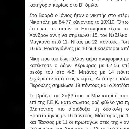
κατηγορία κυρίως στο Β΄ όμιλο.
Στο Βορρά ο Ιόνιος ήταν ο νικητής στο ντ
Νικόπολη με 84-77 κάνοντας το 10Χ10. Όπω
έτσι και σε αυτόν οι Επτανήσιοι είχαν 
Χονδρογιάννη να σημειώνει 15, τον Νεδέλκο 
Μαγκανά από 11. Νίκας με 22 πόντους, Τσι
16 και Ροντογιάννης με 10 οι 4 καλύτεροι απ
Νίκη που του δίνει άλλον αέρα αναφορικά μ
κατέκτησε ο Λέων Κέρκυρας με 62-56 επί
ρεκόρ του στο 4-5. Μπάνος με 14 πόντο
ξεχώρισαν από τους νικητές. Από την ομάδ
Περούλης σημείωσε 19 πόντους και ο Χατζό
Το βράδυ του Σαββάτου οι Μολοσσοί έφτασα
επί της Γ.Ε.Κ. κατακτώντας ροζ φύλλο για 
βλέποντας πιο αισιόδοξα τη δύσκολη σ
Βρασταμηνός με 16 πόντους, Μάστορας με 13
και Τάσσος με 11 οι πρωταγωνιστές της γιαν
Γαληνάκης και Σιμώτας με 13 οι καλύτεροι