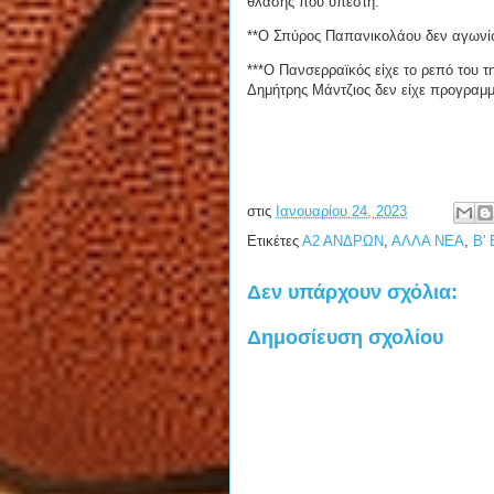
θλάσης που υπέστη.
**Ο Σπύρος Παπανικολάου δεν αγωνίστ
***Ο Πανσερραϊκός είχε το ρεπό του τ
Δημήτρης Μάντζιος δεν είχε προγραμμ
στις
Ιανουαρίου 24, 2023
Ετικέτες
Α2 ΑΝΔΡΩΝ
,
ΑΛΛΑ ΝΕΑ
,
Β'
Δεν υπάρχουν σχόλια:
Δημοσίευση σχολίου