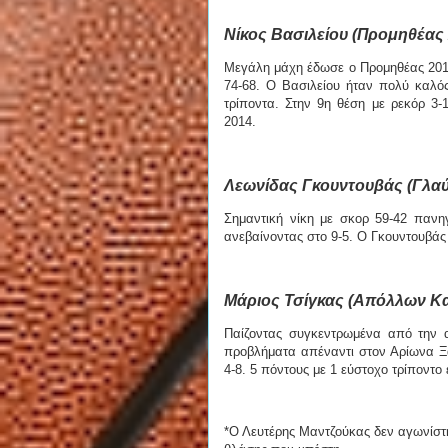
Νίκος Βασιλείου (Προμηθέας 
Μεγάλη μάχη έδωσε ο Προμηθέας 2014
74-68. Ο Βασιλείου ήταν πολύ καλ
τρίποντα. Στην 9η θέση με ρεκόρ 3-
2014.
Λεωνίδας Γκουντουβάς (Γλαύ
Σημαντική νίκη με σκορ 59-42 παν
ανεβαίνοντας στο 9-5. Ο Γκουντουβά
Μάριος Τσίγκας (Απόλλων Κα
Παίζοντας συγκεντρωμένα από την 
προβλήματα απέναντι στον Αρίωνα Ξά
4-8. 5 πόντους με 1 εύστοχο τρίποντο 
*Ο Λευτέρης Μαντζούκας δεν αγωνίστ