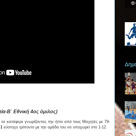
Δημο
α-Β΄ Εθνική 4ος όμιλος)
τα κατάφερε γνωρίζοντας την ήττα από τους Μαχητές με 79-
ε
1
εύστοχο τρίποντο με την ομάδα του να υποχωρεί στο 1-12.