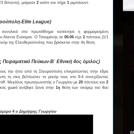
/3 δίποντα), μοίρασε
2
ασίστ και πήρε
1
ριμπάουντ.
ούπολη-Elite League)
 συνολικά στο πρωτάθλημα κατέκτησε η φορμαρισμένη
ου Αίαντα Ευόσμου. Ο Τσουμάνης σε
06:06
είχε
2
πόντους (1/1
ρεκόρ της Ελευθερούπολης που βρίσκεται στην 4η θέση.
 Πειραματικό Πεύκων-Β΄ Εθνική 4ος όμιλος)
ους την ήττα από τη Σταυρούπολη επικρατώντας στην έδρα
τή τη νίκη βελτίωσαν το ρεκόρ τους στο 9-4 συνεχίζοντας
ayoff. Μεγάλος πρωταγωνιστής ο Γεωργίου με
20
πόντους και
2
τικός guard ανέβηκε ξανά στην
1η
θέση των σκόρερ του 4ου
.
ούμερο 4 ο Δημήτρης Γεωργίου