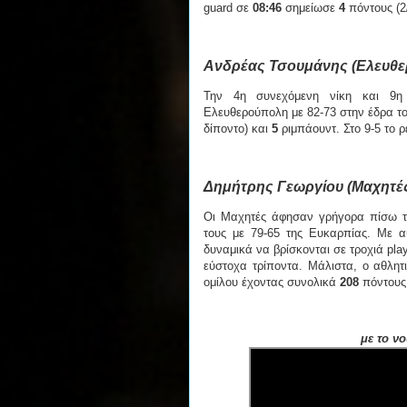
guard σε
08:46
σημείωσε
4
πόντους (2
Ανδρέας Τσουμάνης (Ελευθερ
Την 4η συνεχόμενη νίκη και 9η
Ελευθερούπολη με 82-73 στην έδρα τ
δίποντο) και
5
ριμπάουντ. Στο 9-5 το 
Δημήτρης Γεωργίου (Μαχητές
Οι Μαχητές άφησαν γρήγορα πίσω τ
τους με 79-65 της Ευκαρπίας. Με αυ
δυναμικά να βρίσκονται σε τροχιά pl
εύστοχα τρίποντα. Μάλιστα, ο αθλη
ομίλου έχοντας συνολικά
208
πόντους
με το ν