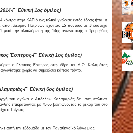
2014-Γ΄ Εθνική 1ος όμιλος)
 κόντρα στην ΚΑΠ όμως τελικά γνώρισε εντός έδρας ήττα με
ός από πλευράς Πατρινών έχοντας
15
πόντους με
3
εύστοχα
11 μετά την ολοκλήρωση της 14ης αγωνιστικής ο Προμηθέας
κος Έσπερος-Γ΄ Εθνική 1ος όμιλος)
ηγύρισε ο Γλαύκος Έσπερος στην έδρα του Α.Ο. Καλαμάτας
ς αγωνίστηκε χωρίς να σημειώσει κάποιο πόντο.
λαμαριάς-Γ΄ Εθνική 6ος όμιλος)
αρχή του αγώνα ο Απόλλων Καλαμαριάς δεν αντιμετώπισε
νθης επικρατώντας με 75-55 βελτιώνοντας το ρεκόρ του στο
είχε ο Τσίγκας.
ηκε αυτή την εβδομάδα με τον Παναθηναϊκό λόγω μίας