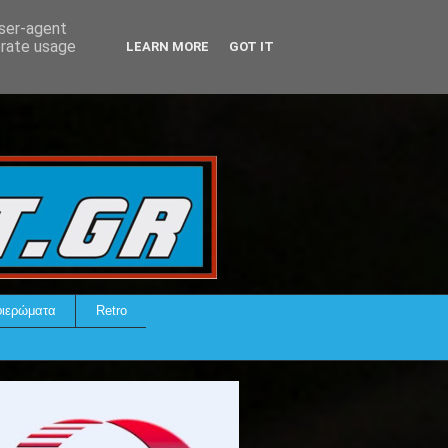
user-agent
erate usage
LEARN MORE
GOT IT
ιερώματα
Retro