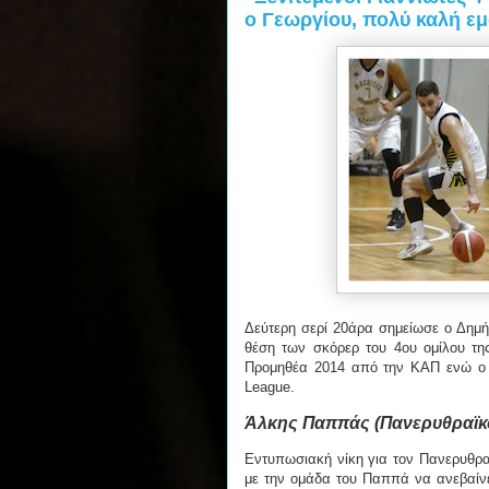
ο Γεωργίου, πολύ καλή ε
Δεύτερη σερί 20άρα σημείωσε ο Δημή
θέση των σκόρερ του 4ου ομίλου της
Προμηθέα 2014 από την ΚΑΠ ενώ ο 
League.
Άλκης Παππάς (Πανερυθραϊκό
Εντυπωσιακή νίκη για τον Πανερυθρα
με την ομάδα του Παππά να ανεβαίνε