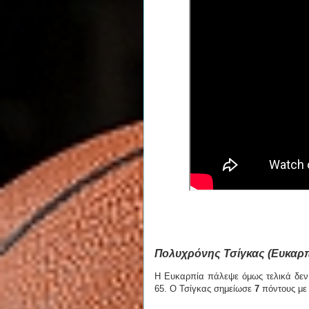
Πολυχρόνης Τσίγκας (Ευκαρπί
Η Ευκαρπία πάλεψε όμως τελικά δεν 
65. Ο Τσίγκας σημείωσε
7
πόντους μ