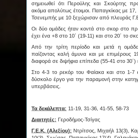
σημειωθεί ότι Περούλης και Σκούρτης πρ
ακόμα απολύτως έτοιμοι. Παπαγκίκας με 17,
Τσενεμπής με 10 ξεχώρισαν από πλευράς Γ.
Οι δύο ομάδες ήταν κοντά στο σκορ στο πρ
έχει ένα +8 στο 10΄ (19-11) και στο 20΄ το σκ
Από την τρίτη περίοδο και μετά η ομάδ
παίζοντας καλή άμυνα και με επιμέρους 1
διαφορά σε διψήφια επίπεδα (55-41 στο 30΄) 
Στο 4-3 το ρεκόρ του Φαίακα και στο 1-7 
δύσκολο έργο για την παραμονή στην κατηγο
υπερβάσεις.
Τα δεκάλεπτα:
11-19, 31-36, 41-55, 58-73
Διαιτητές:
Γεροδήμος-Τσίγας
Γ.Ε.Κ. (Αλεξίου):
Ντρίτσος, Μιχαήλ 13(3), Κα
10(3), Σιμώτας, Παπαγκίκας 17(4), Γαληνάκης