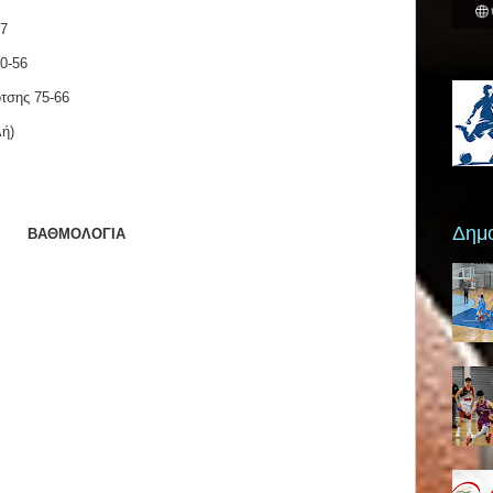
77
0-56
τσης 75-66
λή)
Δημο
ΒΑΘΜΟΛΟΓΙΑ