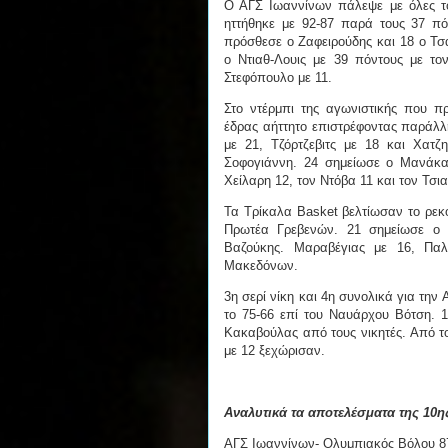
Ο ΑΓΣ Ιωαννίνων πάλεψε με όλες το
ηττήθηκε με 92-87 παρά τους 37 πό
πρόσθεσε ο Ζαφειρούδης και 18 ο Τσ
ο Ντιαθ-Λουις με 39 πόντους με το
Στεφόπουλο με 11.
Στο ντέρμπι της αγωνιστικής που π
έδρας αήττητο επιστρέφοντας παράλλ
με 21, Τζόρτζεβιτς με 18 και Χατζ
Σοφογιάννη. 24 σημείωσε ο Μανάκας
Χείλαρη 12, τον Ντόβα 11 και τον Τσι
Τα Τρίκαλα Basket βελτίωσαν το ρεκό
Πρωτέα Γρεβενών. 21 σημείωσε ο 
Βαζούκης. Μαραβέγιας με 16, Πα
Μακεδόνων.
3η σερί νίκη και 4η συνολικά για τη
το 75-66 επί του Ναυάρχου Βότση. 1
Κακαβούλας από τους νικητές. Από τ
με 12 ξεχώρισαν.
Αναλυτικά τα αποτελέσματα της 10η
ΑΓΣ Ιωαννίνων- Ολυμπιακός Βόλου 8