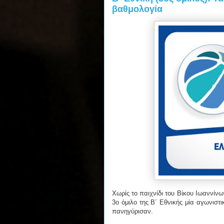
βαθμολογία
Χωρίς το παιχνίδι του Βίκου Ιωαννίν
3ο όμιλο της Β΄ Εθνικής μία αγωνιστ
πανηγύρισαν.