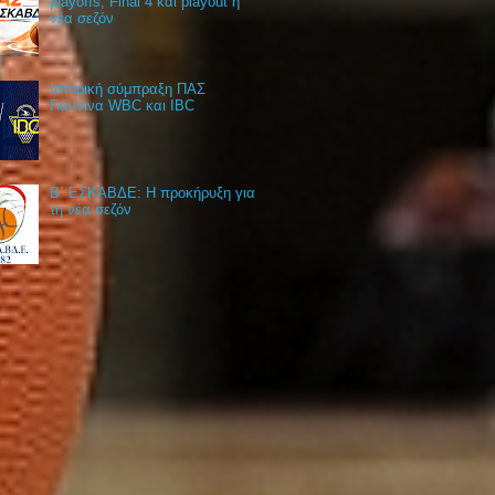
playoffs, Final 4 και playout η
νέα σεζόν
Ιστορική σύμπραξη ΠΑΣ
Γιάννινα WBC και IBC
Β΄ ΕΣΚΑΒΔΕ: Η προκήρυξη για
τη νέα σεζόν