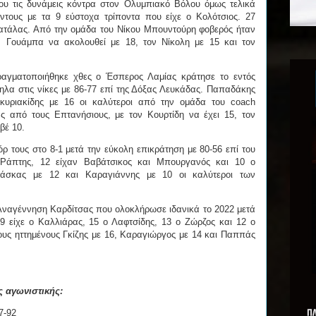
υ τις δυνάμεις κόντρα στον Ολυμπιακό Βόλου όμως τελικά
ντους με τα 9 εύστοχα τρίποντα που είχε ο Κολότσιος. 27
ατάλας. Από την ομάδα του Νίκου Μπουντούρη φοβερός ήταν
ν Γουάμπα να ακολουθεί με 18, τον Νίκολη με 15 και τον
ραγματοποιήθηκε χθες ο Έσπερος Λαμίας κράτησε το εντός
ηλα στις νίκες με 86-77 επί της Δόξας Λευκάδας. Παπαδάκης
ηκυριακίδης με 16 οι καλύτεροι από την ομάδα του coach
 από τους Επτανήσιους, με τον Κουρτίδη να έχει 15, τον
αβέ 10.
ρ τους στο 8-1 μετά την εύκολη επικράτηση με 80-56 επί του
Ράπτης, 12 είχαν Βαβάτσικος και Μπουργανός και 10 ο
λάσκας με 12 και Καραγιάννης με 10 οι καλύτεροι των
ν Αναγέννηση Καρδίτσας που ολοκλήρωσε ιδανικά το 2022 μετά
9 είχε ο Καλλιάρας, 15 ο Λαφτσίδης, 13 ο Ζώρζος και 12 ο
ους ηττημένους Γκίζης με 16, Καραγιώργος με 14 και Παππάς
ς αγωνιστικής:
7-92