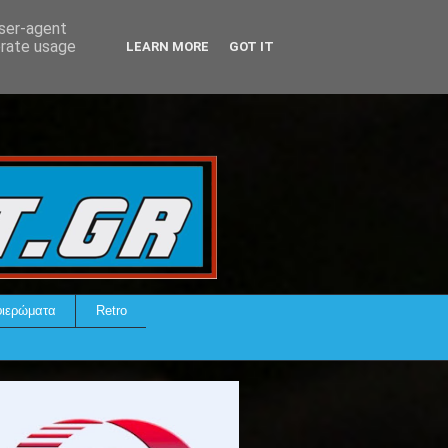
user-agent
erate usage
LEARN MORE
GOT IT
ιερώματα
Retro