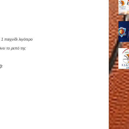
1 παιχνίδι λιγότερο
νει το ρεπό της
):