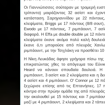
Οι Γιαννιώτισσες σούταραν με τρομερή ευστ
τρίποντο) μοιράζοντας 32 ασίστ και έχοντ
κατάσταση. Σαρηγιαννίδου με 22 πόντους
κλεψίματα, Briggs με 17 πόντους (8/8 σουτ)
Ewodo με 17 πόντους, 7 ριμπάουντ, 7 ασί
διαφορά. Η Effa με double double με 12 πόντ
κλεψίματα έκανε ακόμα πολύ καλή δουλειά 
έκανε ό,τι μπορούσε από πλευράς Χανίω
ριμπάουντ, με την Τσιχλάκη να προσθέτει 1
Η Νίκη Λευκάδας άφησε γρήγορα πίσω της 
επικρατώντας χθες το απόγευμα του Εύνικ
Heard να κάνουν σπουδαία δουλειά. Η 
ριμπάουντ, 3 ασίστ και 2 κλεψίματα και η δε
4 ασίστ και 4 ριμπάουντ. O' Connor με 12 πό
ξεχώρισε επίσης από τις Επτανήσιες. 17
κόντρα στην πρώην ομάδα της από πλευράς 
την ακολουθεί με 15 πόντους και 7 ριμπάου
μαζί με 4 ριμπάουντ, 2 κλεψίματα και 2 τάπε