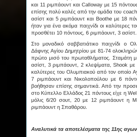
και 11 ριμπάουντ και Calloway με 15 πόντους
επίσης πολύ καλές από την ομάδα του coach 
ασίστ και 5 ριμπάουντ και Boothe με 18 πό
ήταν για ένα ακόμα παιχνίδι οι καλύτερες 
προσθέτει 10 πόντους, 6 ριμπάουντ, 3 ασίστ.
Στο μοναδικό σαββατιάτικο παιχνίδι ο Ο
Δάφνης Αγίου Δημητρίου με 81-74 ολοκληρών
πρώτο μισό του πρωταθλήματος. Σταμάτη με
ασίστ, 3 ριμπάουντ, 2 κλεψίματα, Shook με
καλύτερες του Ολυμπιακού από τον οποίο Ay
7 ριμπάουντ και Νικολοπούλου με 6 πόντ
βοήθησαν επίσης σημαντικά. Από την προσε
στο Κύπελλο Ελλάδος 21 πόντους είχε η Wel
μόλις 6/20 σουτ, 20 με 12 ριμπάουντ η Mo
ριμπάουντ η Σπαθάρου.
Αναλυτικά τα αποτελέσματα της 11ης αγων