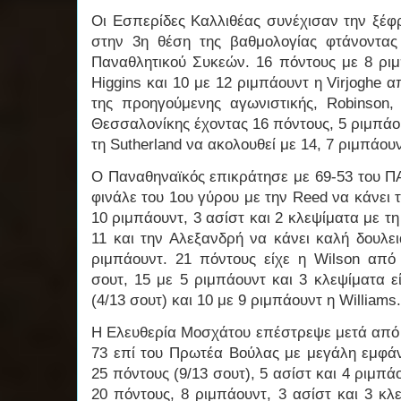
Οι Εσπερίδες Καλλιθέας συνέχισαν την ξέφ
στην 3η θέση της βαθμολογίας φτάνοντας 
Παναθλητικού Συκεών. 16 πόντους με 8 ριμ
Higgins και 10 με 12 ριμπάουντ η Virjoghe
της προηγούμενης αγωνιστικής, Robinson
Θεσσαλονίκης έχοντας 16 πόντους, 5 ριμπάου
τη Sutherland να ακολουθεί με 14, 7 ριμπάουν
Ο Παναθηναϊκός επικράτησε με 69-53 του ΠΑ
φινάλε του 1ου γύρου με την Reed να κάνει 
10 ριμπάουντ, 3 ασίστ και 2 κλεψίματα με τη
11 και την Αλεξανδρή να κάνει καλή δουλει
ριμπάουντ. 21 πόντους είχε η Wilson απ
σουτ, 15 με 5 ριμπάουντ και 3 κλεψίματα 
(4/13 σουτ) και 10 με 9 ριμπάουντ η Williams.
Η Ελευθερία Μοσχάτου επέστρεψε μετά από 3
73 επί του Πρωτέα Βούλας με μεγάλη εμφάν
25 πόντους (9/13 σουτ), 5 ασίστ και 4 ριμπά
20 πόντους, 8 ριμπάουντ, 3 ασίστ και 3 κλ